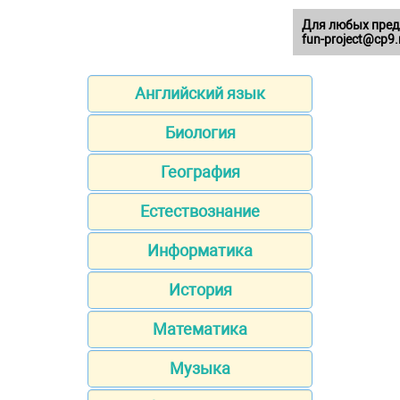
Для любых пред
fun-project@cp9.
Английский язык
Биология
География
Естествознание
Информатика
История
Математика
Музыка