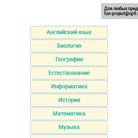
Для любых пред
fun-project@cp9.
Английский язык
Биология
География
Естествознание
Информатика
История
Математика
Музыка