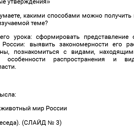
ые утверждения»
думаете, какими способами можно получит
зучаемой теме?
его урока: сформировать представление 
России: выявить закономерности его ра
аны, познакомиться с видами, находящим
ь особенности распространения и в
ласти.
ысла:
и животный мир России
беседа). (СЛАЙД № 3)