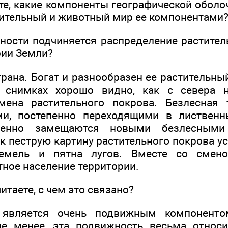
те, какие компоненты географической оболо
тительный и животный мир ее компонентами
ности подчиняется распределение растител
рии Земли?
рана. Богат и разнообразен ее растительны
 снимках хорошо видно, как с севера 
мена растительного покрова. Безлесная 
и, постепенно переходящими в лиственн
епенно замещаются новыми безлесными 
так пеструю картину растительного покрова
емель и пятна лугов. Вместе со смено
тное население территории.
итаете, с чем это связано?
является очень подвижным компонентом
е менее, эта подвижность весьма относи