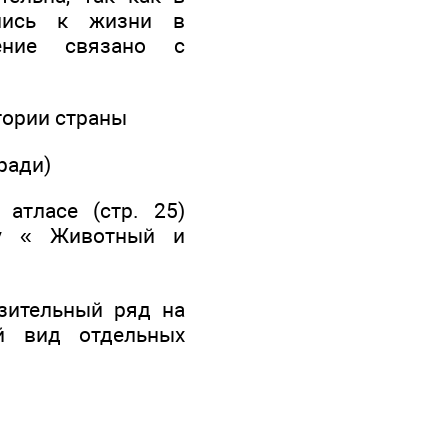
ились к жизни в
ение связано с
тории страны
ради)
атласе (стр. 25)
цу « Животный и
зительный ряд на
ий вид отдельных