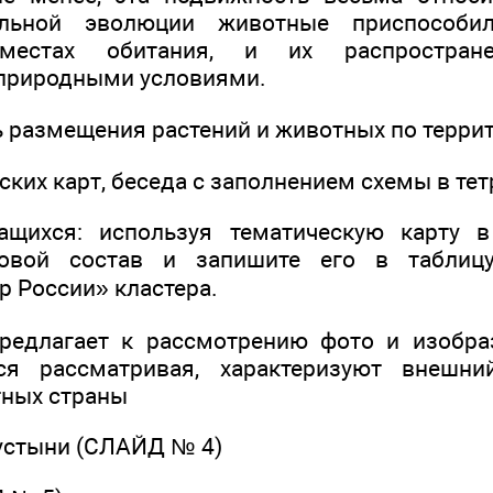
ельной эволюции животные приспособ
 местах обитания, и их распростран
природными условиями.
ь размещения растений и животных по терри
ских карт, беседа с заполнением схемы в тет
ащихся: используя тематическую карту в 
довой состав и запишите его в табли
р России» кластера.
предлагает к рассмотрению фото и изобра
ся рассматривая, характеризуют внешн
тных страны
пустыни (СЛАЙД № 4)