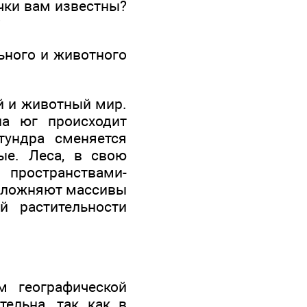
чки вам известны?
?
ьного и животного
й и животный мир.
на юг происходит
тундра сменяется
ые. Леса, в свою
пространствами-
 усложняют массивы
й растительности
 географической
тельна, так как в