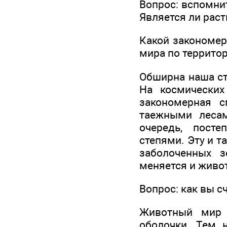
Вопрос: вспомни
Является ли рас
Какой закономер
мира по террито
Обширна наша ст
На космических
закономерная с
таежными лесам
очередь, пост
степями. Эту и 
заболоченных з
меняется и живо
Вопрос: как вы сч
Животный мир 
оболочки. Тем н