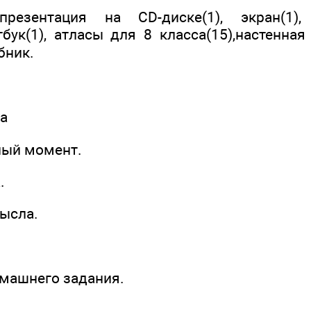
презентация на CD-диске(1), экран(1)
утбук(1), атласы для 8 класса(15),настенн
бник.
а
ный момент.
.
мысла.
омашнего задания.