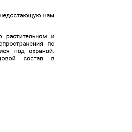
ь недостающую нам
о растительном и
спространения по
ися под охраной.
идовой состав в