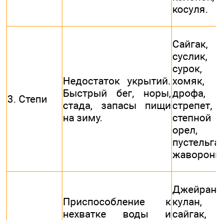
косуля.
Сайгак,
суслик,
сурок,
Недостаток укрытий.
хомяк,
Быстрый бег, норы,
дрофа,
3. Степи
стада, запасы пищи
стрепет,
на зиму.
степной
орел,
пустельга
жаворонк
Джейран,
Приспособление к
кулан,
нехватке воды и
сайгак,