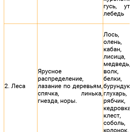
гусь, утк
лебедь
Лось,
олень,
кабан,
лисица,
медведь,
Ярусное
волк,
распределение,
белки,
2. Леса
лазание по деревьям,
бурундуки
спячка, линька,
глухарь,
гнезда, норы.
рябчик,
кедровка,
клест,
соболь,
колонок,