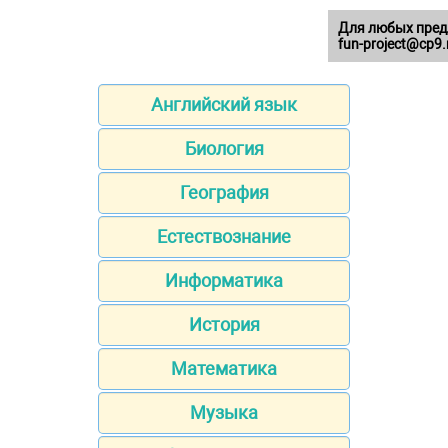
Для любых пред
fun-project@cp9.
Английский язык
Биология
География
Естествознание
Информатика
История
Математика
Музыка