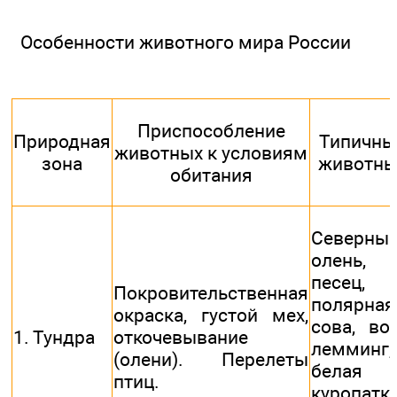
Особенности животного мира России
Приспособление
Природная
Типичны
животных к условиям
зона
животны
обитания
Северны
олень,
песец,
Покровительственная
полярная
окраска, густой мех,
сова, вол
1. Тундра
откочевывание
лемминг,
(олени). Перелеты
белая
птиц.
куропатка