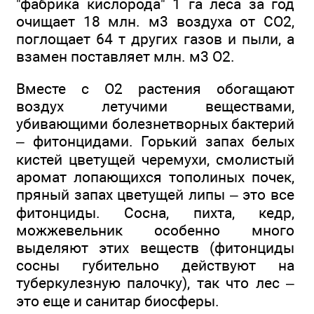
"фабрика кислорода" 1 га леса за год
очищает 18 млн. м3 воздуха от CO2,
поглощает 64 т других газов и пыли, а
взамен поставляет млн. м3 O2.
Вместе с O2 растения обогащают
воздух летучими веществами,
убивающими болезнетворных бактерий
– фитонцидами. Горький запах белых
кистей цветущей черемухи, смолистый
аромат лопающихся тополиных почек,
пряный запах цветущей липы – это все
фитонциды. Сосна, пихта, кедр,
можжевельник особенно много
выделяют этих веществ (фитонциды
сосны губительно действуют на
туберкулезную палочку), так что лес –
это еще и санитар биосферы.