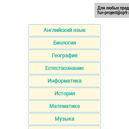
Для любых пред
fun-project@cp9.
Английский язык
Биология
География
Естествознание
Информатика
История
Математика
Музыка