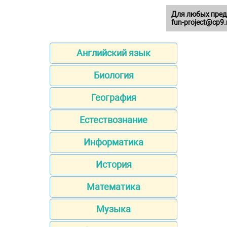
Для любых пред
fun-project@cp9.
Английский язык
Биология
География
Естествознание
Информатика
История
Математика
Музыка