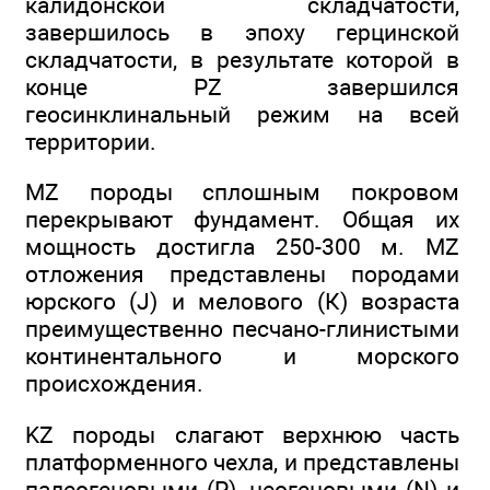
калидонской складчатости,
завершилось в эпоху герцинской
складчатости, в результате которой в
конце PZ завершился
геосинклинальный режим на всей
территории.
MZ породы сплошным покровом
перекрывают фундамент. Общая их
мощность достигла 250-300 м. MZ
отложения представлены породами
юрского (J) и мелового (К) возраста
преимущественно песчано-глинистыми
континентального и морского
происхождения.
KZ породы слагают верхнюю часть
платформенного чехла, и представлены
палеогеновыми (Р), неогеновыми (N) и