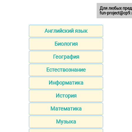
Для любых пред
fun-project@cp9.
Английский язык
Биология
География
Естествознание
Информатика
История
Математика
Музыка