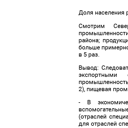
Доля населения р
Смотрим Севе
промышленности 
района; продукц
больше примерно 
в 5 раз.
Вывод: Следоват
экспортными 
промышленность (
2), пищевая промы
- В экономиче
вспомогательные
(отраслей специ
для отраслей сп