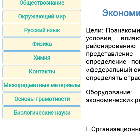
Обществознание
Экономи
Окружающий мир
Цели: Познакоми
Русский язык
условия, вли
Физика
районировани
представление
Химия
определение по
«федеральный ок
Контакты
определять отра
Межпредметные материалы
Оборудование:
Основы грамотности
экономических ра
Биологические науки
I. Организацион