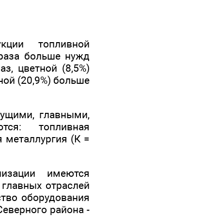
кции топливной
 раза больше нужд
з, цветной (8,5%)
ной (20,9%) больше
дущими, главными,
тся: топливная
я металлургия (К =
лизации имеются
 главных отраслей
ство оборудования
еверного района -