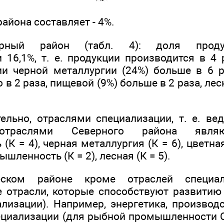
айона составляет - 4%.
рный район (табл. 4): доля проду
16,1%, т. е. продукции производится в 4
ии черной металлургии (24%) больше в 6 ра
в 2 раза, пищевой (9%) больше в 2 раза, лес
ельно, отраслями специализации, т. е. ве
отраслями Северного района являю
К = 4), черная металлургия (К = 6), цветна
шленность (К = 2), лесная (К = 5).
ском районе кроме отраслей специа
 отрасли, которые способствуют развитию
ализации). Например, энергетика, производ
ециализации (для рыбной промышленности С