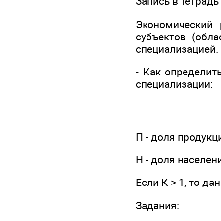
Запись в тетрадь
Экономический 
субъектов (обла
специализацией.
- Как определит
специализации:
П - доля продукц
Н - доля населен
Если К > 1, то д
Задания: