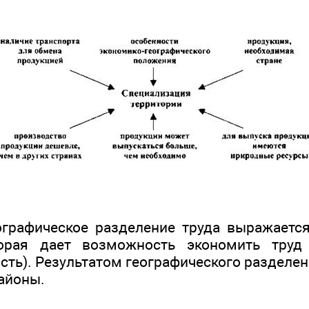
еографическое разделение труда выражаетс
торая дает возможность экономить тру
сть). Результатом географического разделе
айоны.