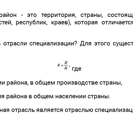
район - это территория, страны, состоящ
стей, республик, краев), которая отличает
ь отрасли специализации? Для этого сущес
где
ии района, в общем производстве страны,
ия района в общем населении страны.
анная отрасль является отраслью специализац