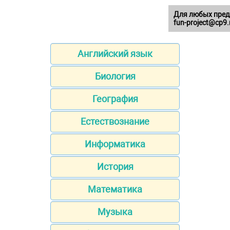
Для любых пред
fun-project@cp9.
Английский язык
Биология
География
Естествознание
Информатика
История
Математика
Музыка