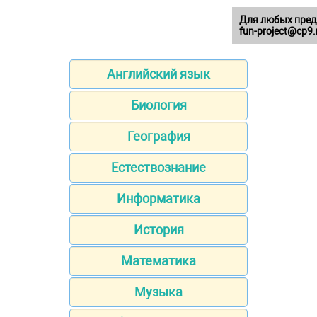
Для любых пред
fun-project@cp9.
Английский язык
Биология
География
Естествознание
Информатика
История
Математика
Музыка