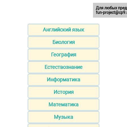
Для любых пред
fun-project@cp9.
Английский язык
Биология
География
Естествознание
Информатика
История
Математика
Музыка