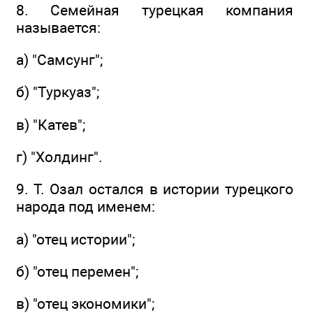
8. Семейная турецкая компания
называется:
а) "Самсунг";
б) "Туркуаз";
в) "Катев";
г) "Холдинг".
9. Т. Озал остался в истории турецкого
народа под именем:
а) "отец истории";
б) "отец перемен";
в) "отец экономики";