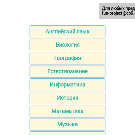
Для любых пред
fun-project@cp9.
Английский язык
Биология
География
Естествознание
Информатика
История
Математика
Музыка