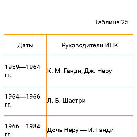
Таблица 25
Даты
Руководители ИНК
1959—1964
К. М. Ганди, Дж. Неру
гг.
1964—1966
Л. Б. Шастри
гг.
1966—1984
Дочь Неру — И. Ганди
гг.