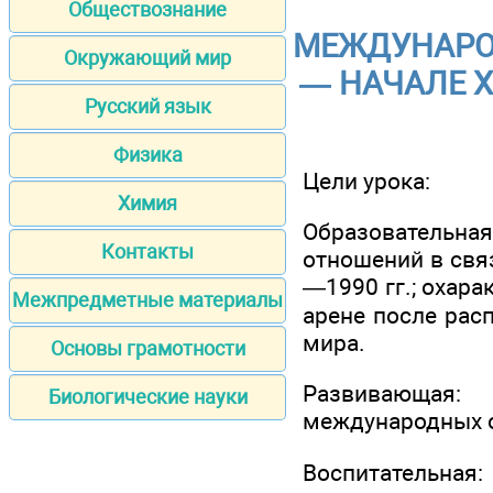
Обществознание
МЕЖДУНАРО
Окружающий мир
— НАЧАЛЕ X
Русский язык
Физика
Цели урока:
Химия
Образовательна
Контакты
отношений в свя
—1990 гг.; охар
Межпредметные материалы
арене после рас
мира.
Основы грамотности
Развивающая: 
Биологические науки
международных 
Воспитательная