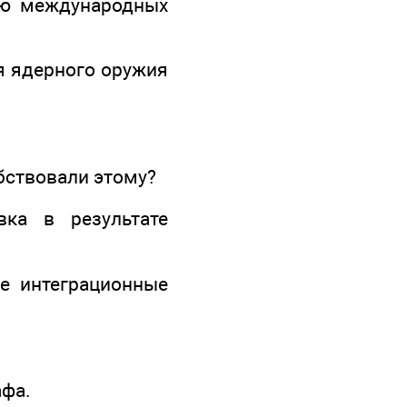
ию международных
я ядерного оружия
обствовали этому?
вка в результате
е интеграционные
афа.