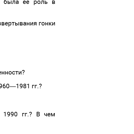
а была ее роль в
азвертывания гонки
енности?
960—1981 гг.?
 1990 гг.? В чем