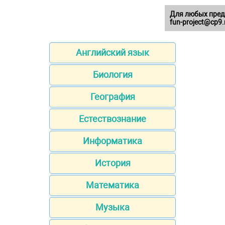
Для любых пред
fun-project@cp9.
Английский язык
Биология
География
Естествознание
Информатика
История
Математика
Музыка