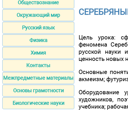
Обществознание
СЕРЕБРЯНЫЙ
Окружающий мир
Русский язык
Цель урока: сф
Физика
феномена Сереб
русской науки 
Химия
ценность новых н
Контакты
Основные поняти
Межпредметные материалы
акмеизм; футури
Основы грамотности
Оборудование у
художников, поэ
Биологические науки
учебника; рабочая