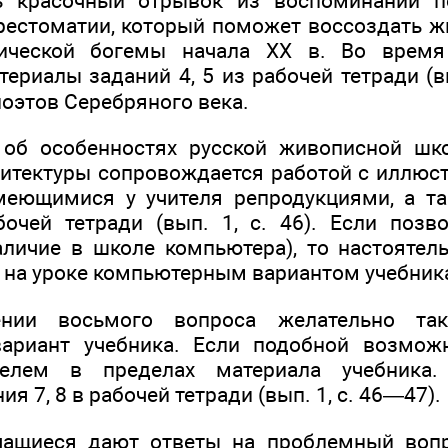
ь красочный отрывок из воспоминаний по
естоматии, который поможет воссоздать ж
тической богемы начала XX в. Во время
ериалы заданий 4, 5 из рабочей тетради (вы
поэтов Серебряного века.
з об особенностях русской живописной шк
хитектуры сопровождается работой с иллюс
имеющимися у учителя репродукциями, а 
очей тетради (вып. 1, с. 46). Если позв
личие в школе компьютера), то настоятел
 на уроке компьютерным вариантом учебник
нии восьмого вопроса желательно так
ариант учебника. Если подобной возможн
ителем в пределах материала учебника.
я 7, 8 в рабочей тетради (вып. 1, с. 46—47).
чащиеся дают ответы на проблемный воп