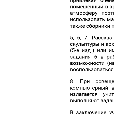
привлекая очен
помещенный в хр
атмосферу поэ
использовать мат
также сборники 
5, 6, 7. Расска
скульптуры и ар
(5-е изд.) или 
задания 6 в раб
возможности (на
воспользоваться
8. При освеще
компьютерный в
излагается уч
выполняют задани
В заключение у