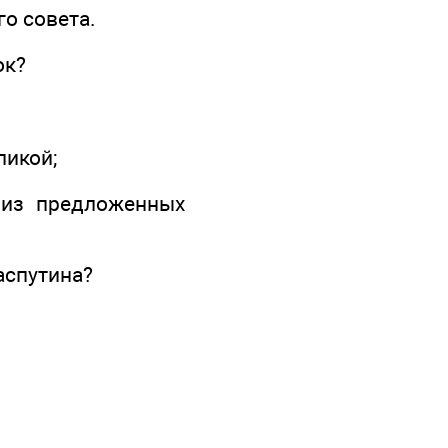
о совета.
ок?
ликой;
, из предложенных
аспутина?