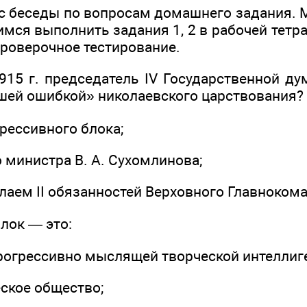
 с беседы по вопросам домашнего задания.
ся выполнить задания 1, 2 в рабочей тетради 
проверочное тестирование.
915 г. председатель IV Государственной ду
шей ошибкой» николаевского царствования?
рессивного блока;
о министра В. А. Сухомлинова;
олаем II обязанностей Верховного Главноком
лок — это:
прогрессивно мыслящей творческой интеллиг
еское общество;