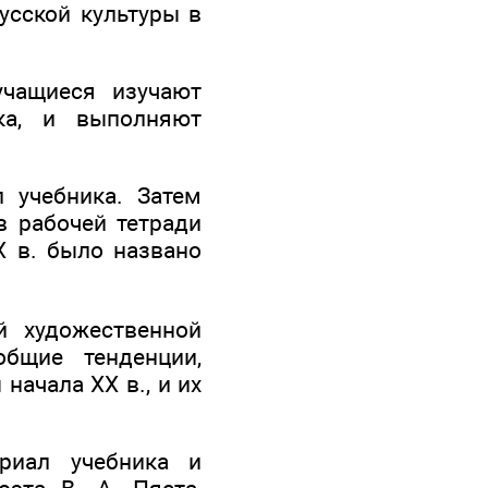
усской культуры в
учащиеся изучают
ика, и выполняют
л учебника. Затем
в рабочей тетради
X в. было названо
й художественной
общие тенденции,
начала XX в., и их
ериал учебника и