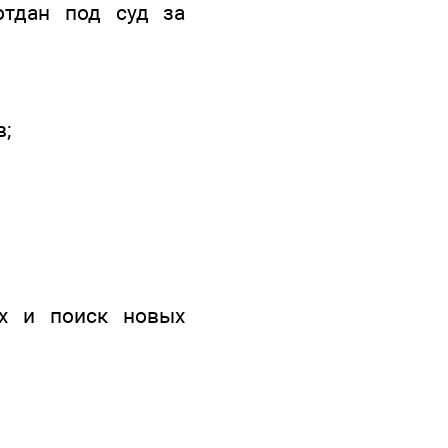
отдан под суд за
в;
ых и поиск новых