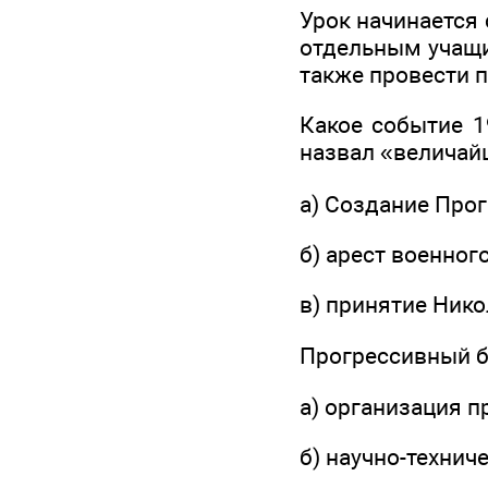
Урок начинается
отдельным учащим
также провести 
Какое событие 1
назвал «величай
а) Создание Прог
б) арест военног
в) принятие Ник
Прогрессивный б
а) организация 
б) научно-технич