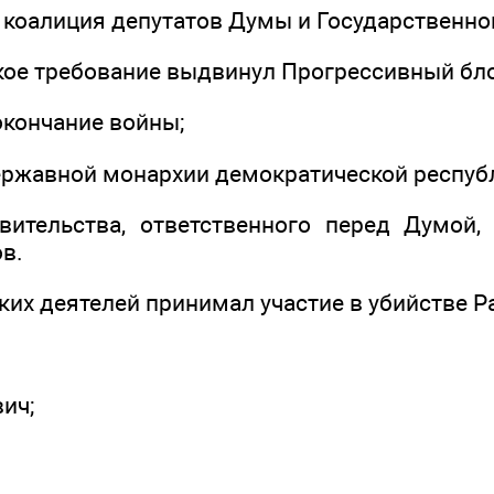
 коалиция депутатов Думы и Государственног
кое требование выдвинул Прогрессивный бл
окончание войны;
ержавной монархии демократической респуб
вительства, ответственного перед Думой
в.
ких деятелей принимал участие в убийстве Р
вич;