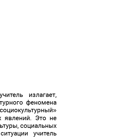
читель излагает,
ьтурного феномена
оциокультурный»
х явлений. Это не
льтуры, социальных
ситуации учитель