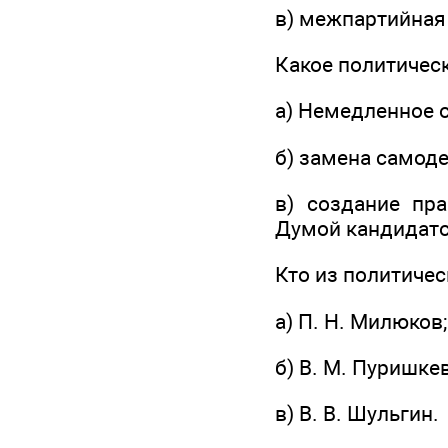
в) межпартийная
Какое политичес
а) Немедленное 
б) замена самод
в) создание пра
Думой кандидато
Кто из политичес
а) П. Н. Милюков;
б) В. М. Пуришке
в) В. В. Шульгин.