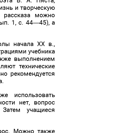
эта В. А. Пяста,
изнь и творческую
 рассказа можно
п. 1, с. 44—45), а
олы начала XX в.,
трациями учебника
также выполнением
оляют технические
ьно рекомендуется
а.
же использовать
ости нет, вопрос
 Затем учащиеся
рос. Можно также