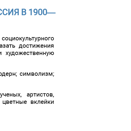
ССИЯ В 1900—
социокультурного
азать достижения
и художественную
одерн; символизм;
ченых, артистов,
; цветные вклейки