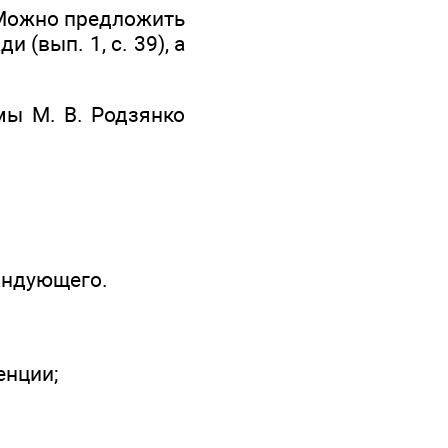
 Можно предложить
(вып. 1, с. 39), а
мы М. В. Родзянко
андующего.
енции;