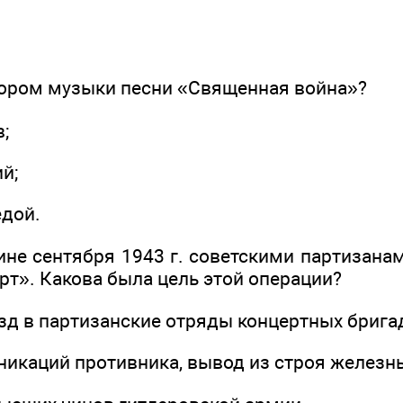
тором музыки песни «Священная война»?
;
й;
едой.
ине сентября 1943 г. советскими партизана
рт». Какова была цель этой операции?
зд в партизанские отряды концертных брига
никаций противника, вывод из строя железны