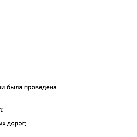
ми была проведена
д;
х дорог;