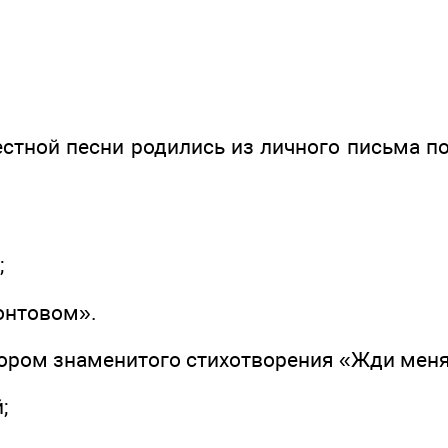
естной песни родились из личного письма п
;
онтовом».
тором знаменитого стихотворения «Жди мен
;