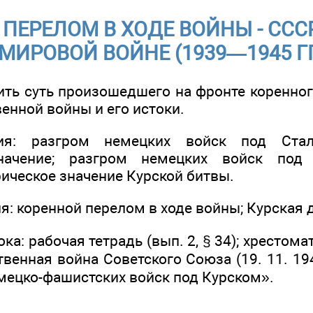
ПЕРЕЛОМ В ХОДЕ ВОЙНЫ - ССС
МИРОВОЙ ВОЙНЕ (1939—1945 ГГ
нить суть произошедшего на фронте коренно
енной войны и его истоки.
ия: разгром немецких войск под Ста
значение; разгром немецких войск под 
ическое значение Курской битвы.
: коренной перелом в ходе войны; Курская д
ка: рабочая тетрадь (вып. 2, § 34); хрестома
венная война Советского Союза (19. 11. 194
емецко-фашистских войск под Курском».