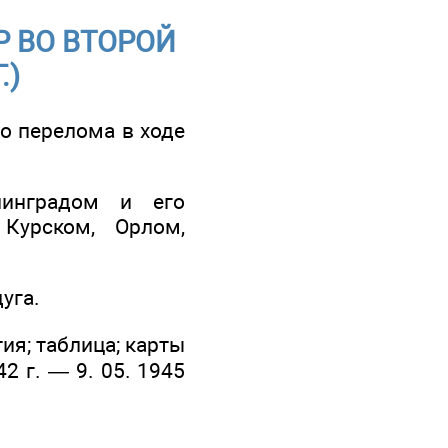
Р ВО ВТОРОЙ
.)
го перелома в ходе
линградом и его
Курском, Орлом,
уга.
тия; таблица; карты
2 г. — 9. 05. 1945