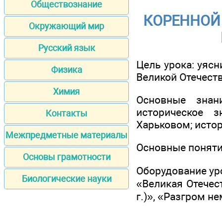
Обществознание
КОРЕННОЙ 
Окружающий мир
Русский язык
Цель урока: уяс
Физика
Великой Отечеств
Химия
Основные знан
историческое 
Контакты
Харьковом; истор
Межпредметные материалы
Основные понятия
Основы грамотности
Оборудование уро
Биологические науки
«Великая Отечест
г.)», «Разгром н