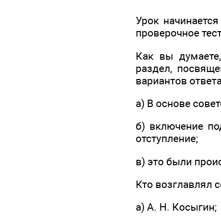
Урок начинается
проверочное тес
Как вы думаете
раздел, посвящ
вариантов ответа
а) В основе сове
б) включение по
отступление;
в) это были прои
Кто возглавлял с
а) А. Н. Косыгин;