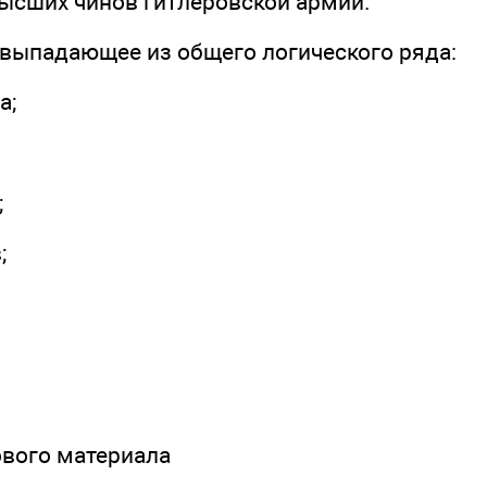
высших чинов гитлеровской армии.
 выпадающее из общего логического ряда:
а;
;
;
ового материала