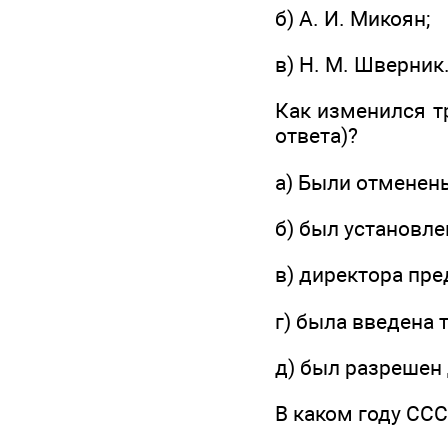
б) А. И. Микоян;
в) Н. М. Шверник
Как изменился т
ответа)?
а) Были отменен
б) был установле
в) директора пре
г) была введена 
д) был разрешен 
В каком году СС