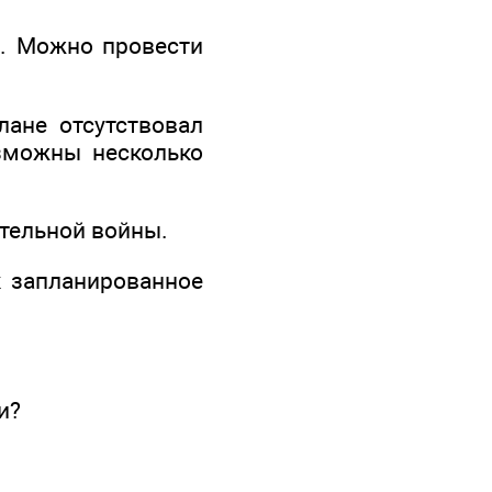
я. Можно провести
ане отсутствовал
зможны несколько
ательной войны.
к запланированное
и?