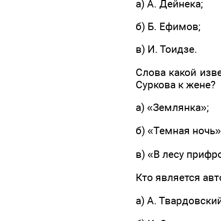
а) А. Дейнека;
б) Б. Ефимов;
в) И. Тоидзе.
Слова какой изв
Суркова к жене?
а) «Землянка»;
б) «Темная ночь»
в) «В лесу прифр
Кто является ав
а) А. Твардовский