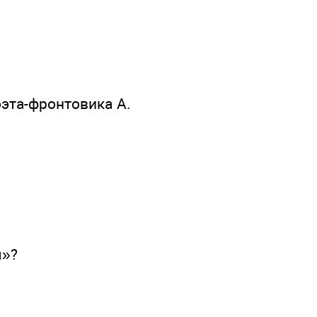
оэта-фронтовика А.
я»?