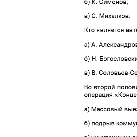
б) К. Симонов;
в) С. Михалков.
Кто является ав
а) А. Александров
б) Н. Богословски
в) В. Соловьев-С
Во второй полов
операция «Конце
а) Массовый вые
б) подрыв комму