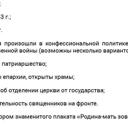
;
 г.;
.
я произошли в конфессиональной политике
венной войны (возможны несколько варианто
о патриаршество;
ы епархии, открыты храмы;
 об отделении церкви от государства;
тельность священников на фронте.
ором знаменитого плаката «Родина-мать зов