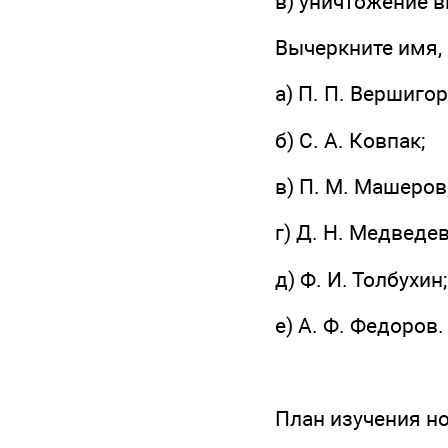
в) уничтожение 
Вычеркните имя,
а) П. П. Вершигор
б) С. А. Ковпак;
в) П. М. Машеров
г) Д. Н. Медведев
д) Ф. И. Толбухин;
е) А. Ф. Федоров.
План изучения н