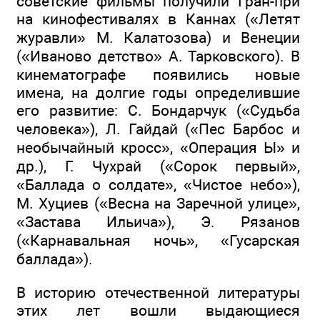
советские фильмы получили Гран-при
на кинофестивалях в Каннах («Летят
журавли» М. Калатозова) и Венеции
(«Иваново детство» А. Тарковского). В
кинематографе появились новые
имена, на долгие годы определившие
его развитие: С. Бондарчук («Судьба
человека»), Л. Гайдай («Пес Барбос и
необычайный кросс», «Операция Ы» и
др.), Г. Чухрай («Сорок первый»,
«Баллада о солдате», «Чистое небо»),
М. Хуциев («Весна на Заречной улице»,
«Застава Ильича»), Э. Рязанов
(«Карнавальная ночь», «Гусарская
баллада»).
В историю отечественной литературы
этих лет вошли выдающиеся