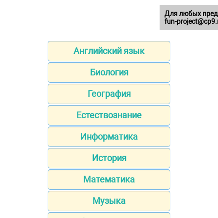
Для любых пред
fun-project@cp9.
Английский язык
Биология
География
Естествознание
Информатика
История
Математика
Музыка