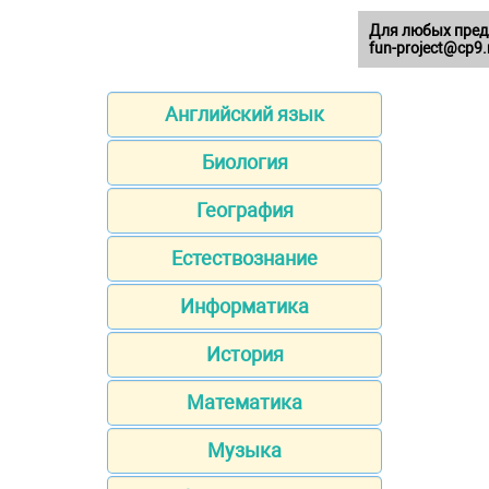
Для любых пред
fun-project@cp9.
Английский язык
Биология
География
Естествознание
Информатика
История
Математика
Музыка