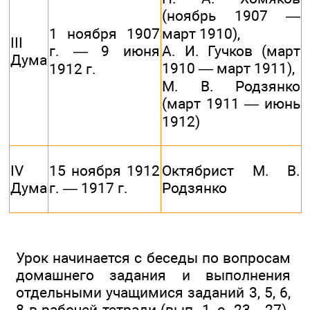
(ноябрь 1907 —
1 ноября 1907
март 1910),
III
г. — 9 июня
А. И. Гучков (март
Дума
1910 — март 1911),
1912 г.
М. В. Родзянко
(март 1911 — июнь
1912)
IV
15 ноября 1912
Октябрист М. В.
Дума
г. — 1917 г.
Родзянко
Урок начинается с беседы по вопросам
домашнего задания и выполнения
отдельными учащимися заданий 3, 5, 6,
8 в рабочей тетради (вып. 1, с. 23—27).