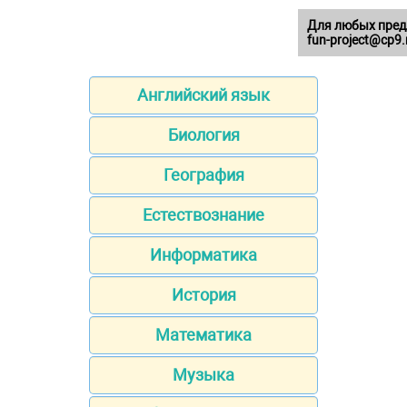
Для любых пред
fun-project@cp9.
Английский язык
Биология
География
Естествознание
Информатика
История
Математика
Музыка