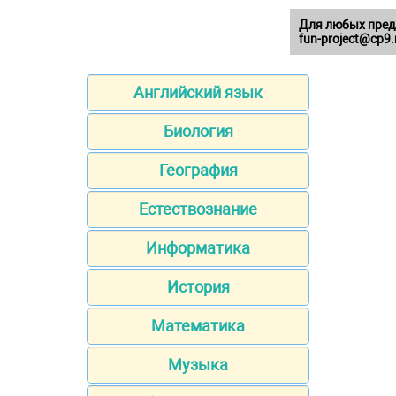
Для любых пред
fun-project@cp9.
Английский язык
Биология
География
Естествознание
Информатика
История
Математика
Музыка