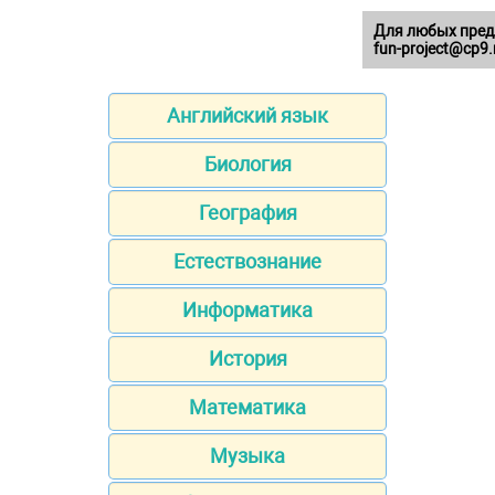
Для любых пред
fun-project@cp9.
Английский язык
Биология
География
Естествознание
Информатика
История
Математика
Музыка