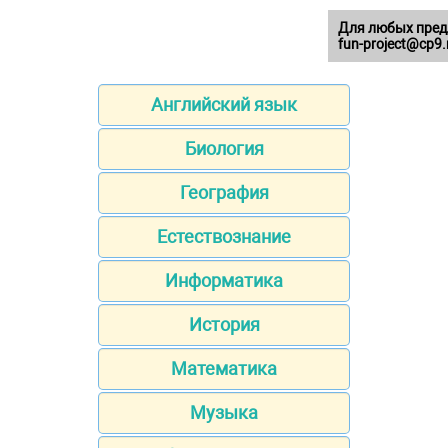
Для любых пред
fun-project@cp9.
Английский язык
Биология
География
Естествознание
Информатика
История
Математика
Музыка