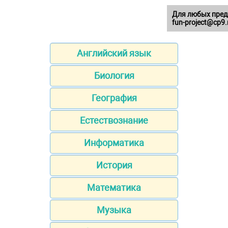
Для любых пред
fun-project@cp9.
Английский язык
Биология
География
Естествознание
Информатика
История
Математика
Музыка