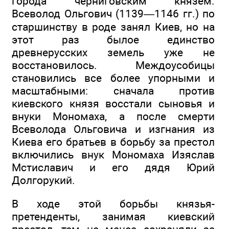
города черниговским князем.
Всеволод Ольгович (1139—1146 гг.) по
старшинству в роде занял Киев, но на
этот раз былое единство
древнерусских земель уже не
восстановилось. Междоусобицы
становились все более упорными и
масштабными: сначала против
киевского князя восстали сыновья и
внуки Мономаха, а после смерти
Всеволода Ольговича и изгнания из
Киева его братьев в борьбу за престол
включились внук Мономаха Изяслав
Мстиславич и его дядя Юрий
Долгорукий.
В ходе этой борьбы князья-
претенденты, занимая киевский