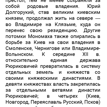
престол, тем не менее сохраняли за
собой родовые владения. Юрий
Долгорукий, став великим киевским
князем, продолжал жить на севере —
во Владимире на Клязьме, куда он
перенес свою резиденцию. Другие
потомки Мономаха также опирались в
борьбе за Киев на свои владения в
Смоленске, Чернигове или Владимире-
Волынском. К середине XII в.
относительно единая держава
Рюриковичей превратилась в систему
отдельных земель и княжеств со
своими княжескими династиями. В
девяти княжествах власть закрепилась
за отдельными ветвями династии
Рюриковичей; в четырех (Киев,
Новгород, Переяславль Русский, Псков)