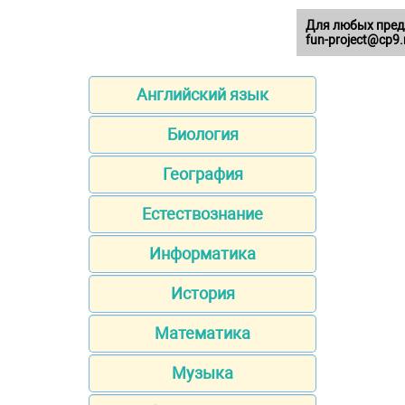
Для любых пред
fun-project@cp9.
Английский язык
Биология
География
Естествознание
Информатика
История
Математика
Музыка