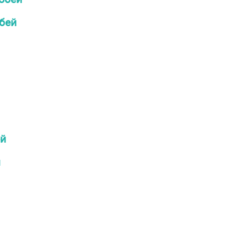
бей
ей
й