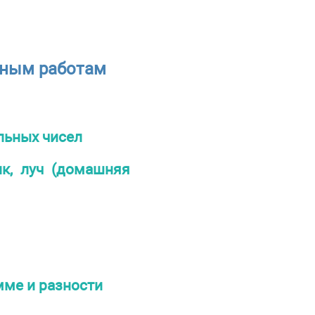
ьным работам
льных чисел
ик, луч (домашняя
мме и разности