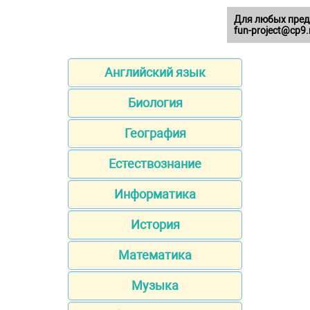
Для любых пред
fun-project@cp9.
Английский язык
Биология
География
Естествознание
Информатика
История
Математика
Музыка