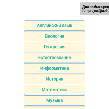
Для любых пред
fun-project@cp9.
Английский язык
Биология
География
Естествознание
Информатика
История
Математика
Музыка