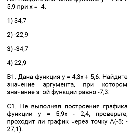
5,9 при х = -4.
1) 34,7
2) -22,9
3) -34,7
4) 22,9
В1. Дана функция у = 4,3x + 5,6. Найдите
значение аргумента, при котором
значение этой функции равно -7,3.
C1. He выполняя построения графика
функции у = 5,9х - 2,4, проверьте,
проходит ли график через точку А(-5; -
27,1).