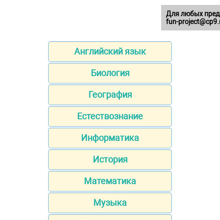
Для любых пред
fun-project@cp9.
Английский язык
Биология
География
Естествознание
Информатика
История
Математика
Музыка