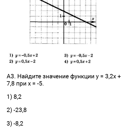
А3. Найдите значение функции у = 3,2x +
7,8 при х = -5.
1) 8,2
2) -23,8
3) -8,2