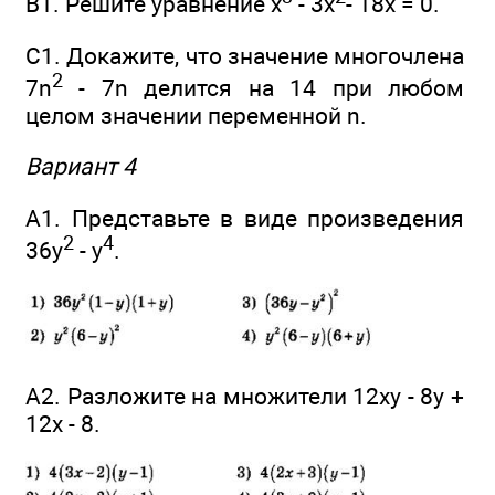
В1. Решите уравнение х
- 3х
- 18x = 0.
C1. Докажите, что значение многочлена
2
7n
- 7n делится на 14 при любом
целом значении переменной n.
Вариант 4
А1. Представьте в виде произведения
2
4
36у
- у
.
А2. Разложите на множители 12ху - 8у +
12х - 8.