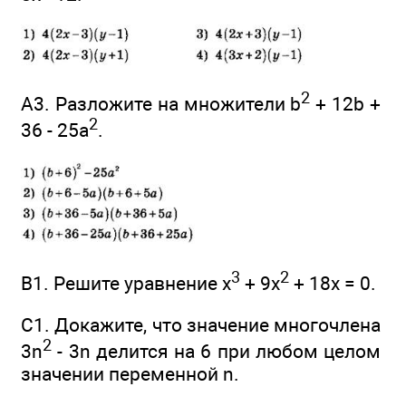
2
А3. Разложите на множители b
+ 12b +
2
36 - 25а
.
3
2
В1. Решите уравнение х
+ 9х
+ 18х = 0.
С1. Докажите, что значение многочлена
2
3n
- 3n делится на 6 при любом целом
значении переменной n.