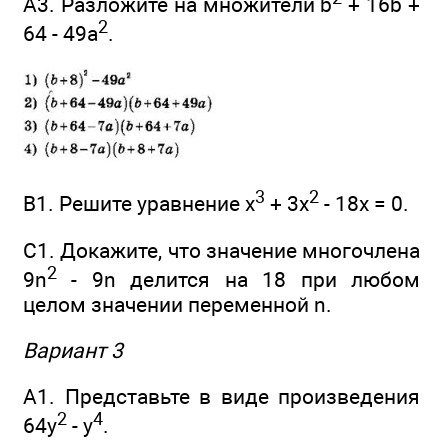
А3. Разложите на множители b
+ 16b +
2
64 - 49а
.
3
2
В1. Решите уравнение х
+ 3х
- 18x = 0.
С1. Докажите, что значение многочлена
2
9n
- 9n делится на 18 при любом
целом значении переменной n.
Вариант 3
А1. Представьте в виде произведения
2
4
64у
- у
.