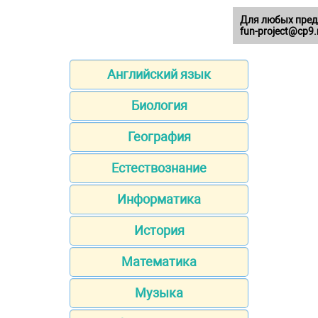
Для любых пред
fun-project@cp9.
Английский язык
Биология
География
Естествознание
Информатика
История
Математика
Музыка