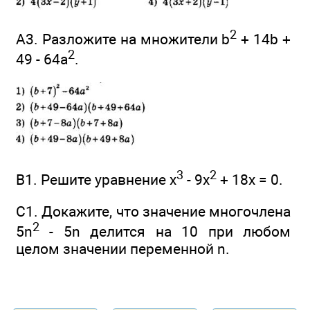
2
А3. Разложите на множители b
+ 14b +
2
49 - 64а
.
3
2
В1. Решите уравнение х
- 9х
+ 18х = 0.
С1. Докажите, что значение многочлена
2
5n
- 5n делится на 10 при любом
целом значении переменной n.