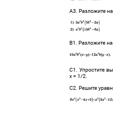
А3. Разложите н
B1. Разложите н
C1. Упростите 
х = 1/2.
С2. Решите урав