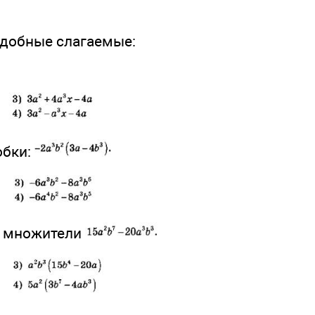
одобные слагаемые:
обки:
а множители