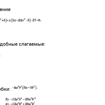
нение
одобные слагаемые:
обки: