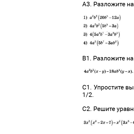
А3. Разложите н
В1. Разложите н
С1. Упростите в
1/2.
С2. Решите урав