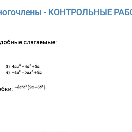
огочлены - КОНТРОЛЬНЫЕ РА
одобные слагаемые:
обки: