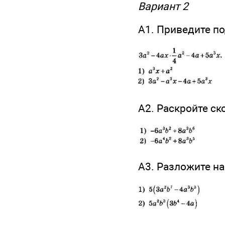
Вариант 2
А1. Приведите п
А2. Раскройте ск
А3. Разложите н