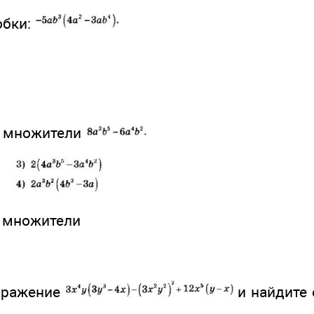
обки:
а множители
а множители
выражение
и найдите 