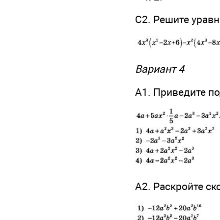
С2. Решите урав
Вариант 4
А1. Приведите п
А2. Раскройте ск