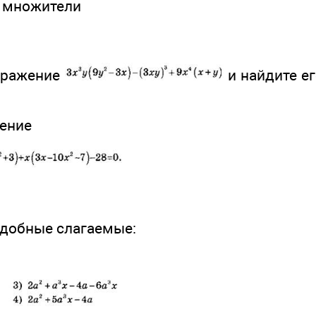
а множители
ыражение
и найдите ег
нение
одобные слагаемые: