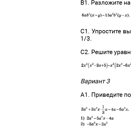
В1. Разложите н
С1. Упростите в
1/3.
С2. Решите урав
Вариант 3
А1. Приведите п