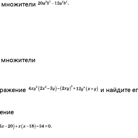
а множители
а множители
ыражение
и найдите ег
нение