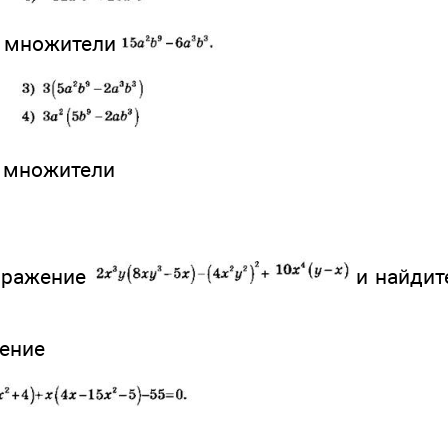
а множители
а множители
выражение
и найдите
нение