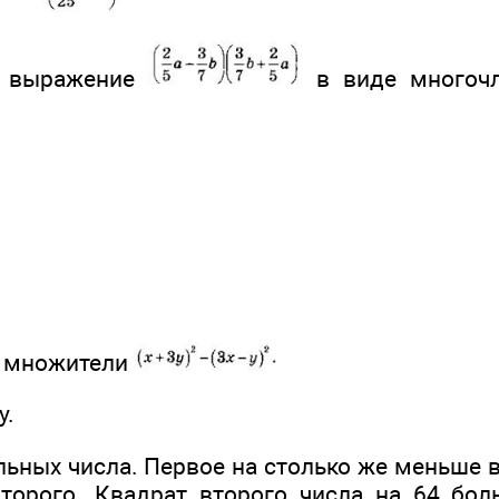
е выражение
в виде многочл
а множители
у.
ьных числа. Первое на столько же меньше в
торого. Квадрат второго числа на 64 бо