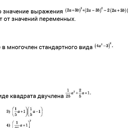
то значение выражения
т от значений переменных.
е в многочлен стандартного вида
виде квадрата двучлена