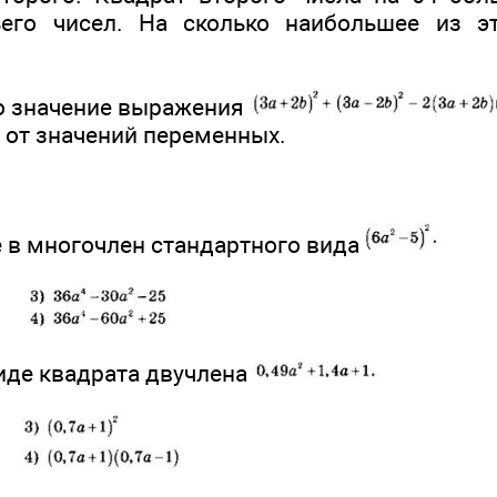
ьего чисел. На сколько наибольшее из э
то значение выражения
 от значений переменных.
е в многочлен стандартного вида
виде квадрата двучлена