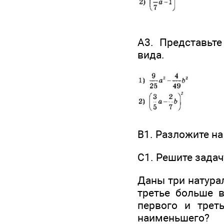
А3. Представьт
вида.
В1. Разложите н
С1. Решите задач
Даны три натурал
третье больше в
первого и трет
наименьшего?