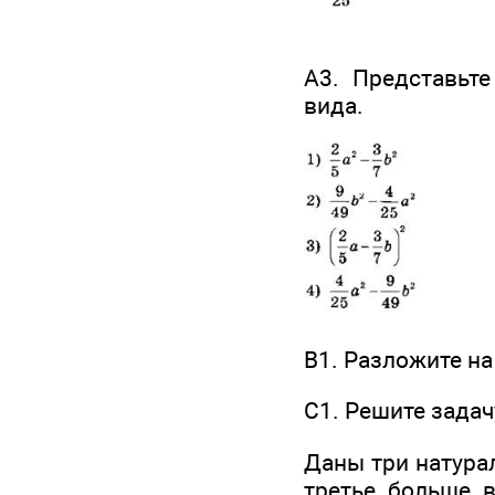
А3. Представьт
вида.
В1. Разложите н
C1. Решите задач
Даны три натурал
третье больше в