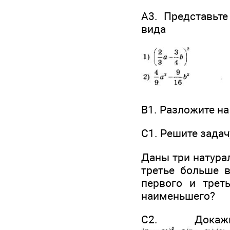
А3. Представьт
вида
В1. Разложите н
C1. Решите задач
Даны три натурал
третье больше в
первого и трет
наименьшего?
С2. Дока