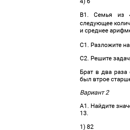
4) 6
В1. Семья из 
следующее колич
и среднее арифм
С1. Разложите н
С2. Решите задач
Брат в два раза 
был втрое старш
Вариант 2
А1. Найдите знач
13.
1) 82