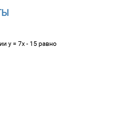
ТЫ
 у = 7x - 15 равно