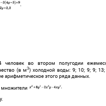
4 человек во втором полугодии ежемеся
3
ество (в м
) холодной воды: 9; 10; 9; 9; 13
ее арифметическое этого ряда данных.
а множители
у.