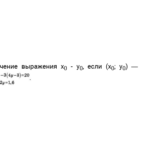
ачение выражения х
- y
, если (х
; y
) —
0
0
0
0