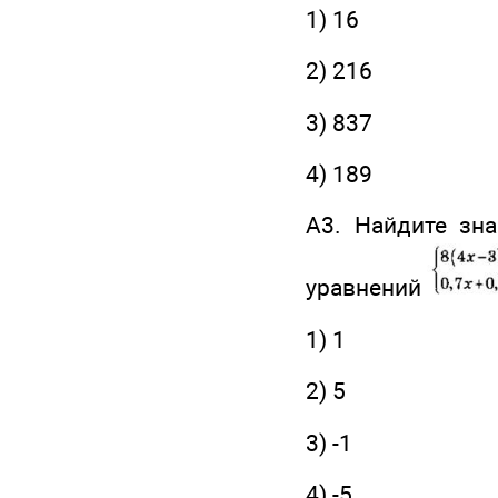
1) 16
2) 216
3) 837
4) 189
А3. Найдите зн
уравнений
1) 1
2) 5
3) -1
4) -5