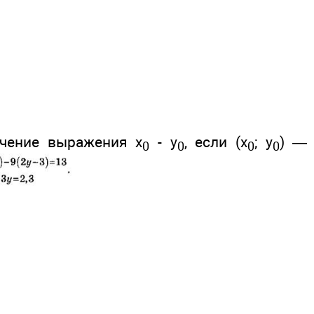
ачение выражения х
- у
, если (х
; у
) —
0
0
0
0