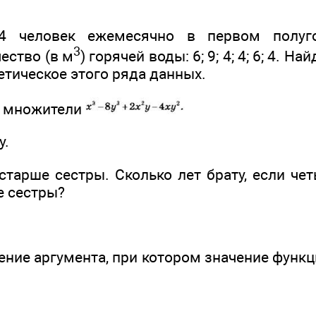
4 человек ежемесячно в первом полуго
3
ество (в м
) горячей воды: 6; 9; 4; 4; 6; 4. Н
етическое этого ряда данных.
а множители
у.
старше сестры. Сколько лет брату, если че
е сестры?
ение аргумента, при котором значение функции