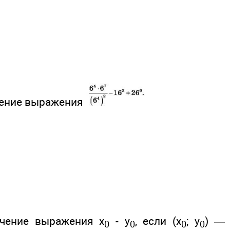
чение выражения
ачение выражения х
- у
, если (x
; у
) —
0
0
0
0