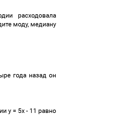
дии расходовала
айдите моду, медиану
тыре года назад он
 у = 5х - 11 равно