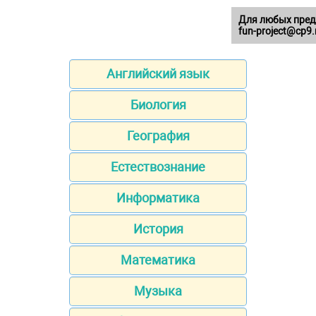
Для любых пред
fun-project@cp9.
Английский язык
Биология
География
Естествознание
Информатика
История
Математика
Музыка