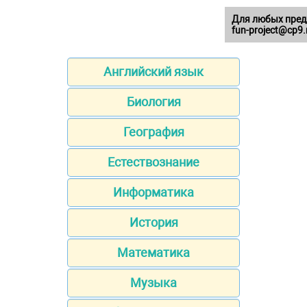
Для любых пред
fun-project@cp9.
Английский язык
Биология
География
Естествознание
Информатика
История
Математика
Музыка