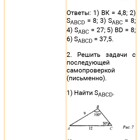
Ответы: 1) ВК = 4,8; 2)
S
= 8; 3) S
= 8;
ABCD
ABC
4) S
= 27; 5) BD = 8;
ABC
6) S
= 37,5.
ABCD
2. Решить задачи с
последующей
самопроверкой
(письменно).
1) Найти S
.
ABCD