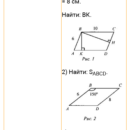
= 8 см.
Найти: ВК.
2) Найти: S
.
ABCD