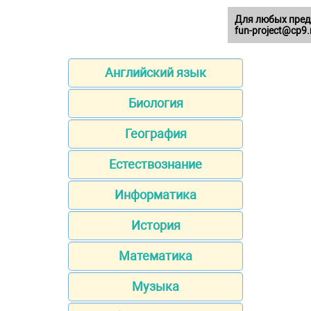
Для любых пред
fun-project@cp9.
Английский язык
Биология
География
Естествознание
Информатика
История
Математика
Музыка