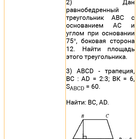
2) Дан
равнобедренный
треугольник АВС с
основанием АС и
углом при основании
75°, боковая сторона
12. Найти площадь
этого треугольника.
3) ABCD - трапеция,
ВС : AD = 2:3; ВК = 6,
S
= 60.
ABCD
Найти: ВС, AD.