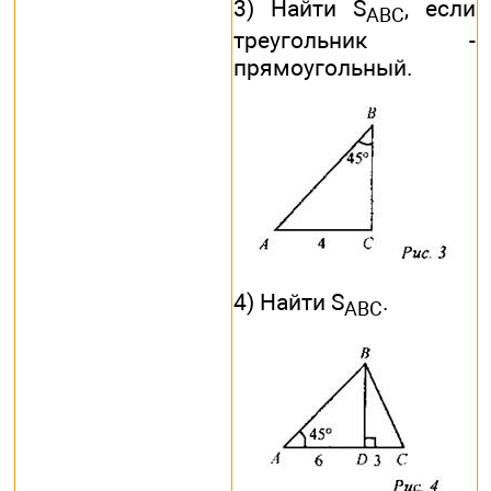
3) Найти S
, если
ABC
треугольник -
прямоугольный.
4) Найти S
.
ABC