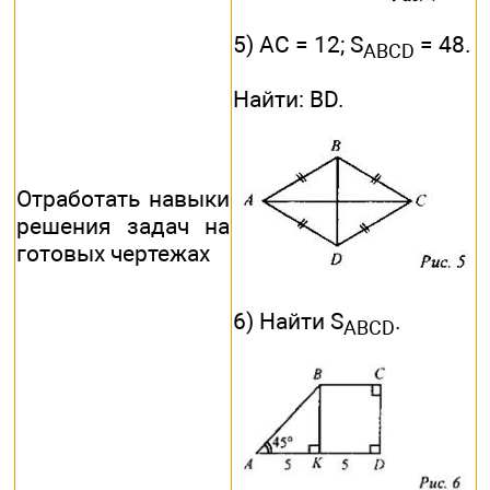
5) АС = 12; S
= 48.
ABCD
Найти: BD.
Отработать навыки
решения задач на
готовых чертежах
6) Найти S
.
ABCD