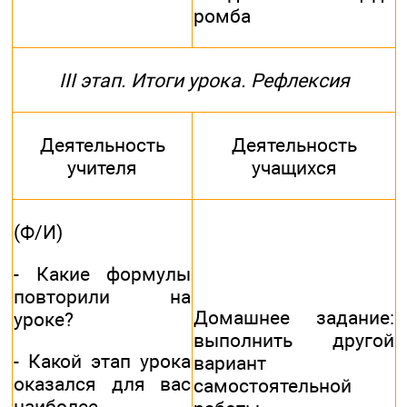
ромба
III этап. Итоги урока. Рефлексия
Деятельность
Деятельность
учителя
учащихся
(Ф/И)
- Какие формулы
повторили на
Домашнее задание:
уроке?
выполнить другой
- Какой этап урока
вариант
оказался для вас
самостоятельной
наиболее