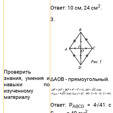
2
Ответ: 10 см, 24 см
.
3.
Проверить
знания, умения и
∆АОВ - прямоугольный.
навыки по
изученному
материалу
Ответ: P
= 4√41 с
ABCD
2