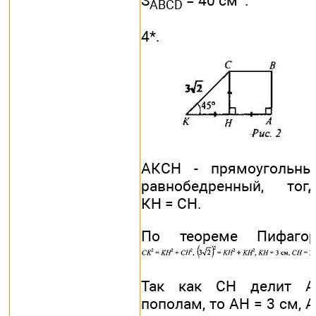
S
= 40 см
.
ABCD
4*.
АКСН - прямоугольны
равнобедренный, тог
КН = СН.
По теореме Пифагор
Так как СН делит А
пополам, то АН = 3 см, 