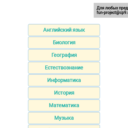
Для любых пред
fun-project@cp9.
Английский язык
Биология
География
Естествознание
Информатика
История
Математика
Музыка