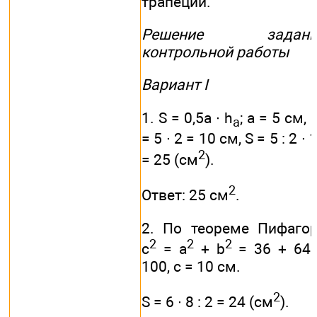
трапеции.
Решение задани
контрольной работы
Вариант I
1. S = 0,5а ∙ h
; а = 5 см, 
a
= 5 ∙ 2 = 10 см, S = 5 : 2 ∙ 
2
= 25 (см
).
2
Ответ: 25 см
.
2. По теореме Пифаго
2
2
2
с
= а
+ b
= 36 + 64
100, с = 10 см.
2
S = 6 ∙ 8 : 2 = 24 (см
).