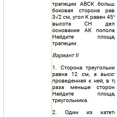
трапеции АВСК больш
боковая сторона рав
3√2 см, угол К равен 45°,
высота СН дели
основание АК попола
Найдите площад
трапеции.
Вариант II
1. Сторона треугольни
равна 12 см, а высот
проведенная к ней, в т
раза меньше стороны
Найдите площад
треугольника.
2. Один из катето