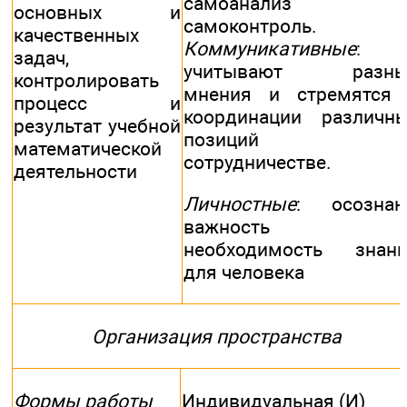
самоанализ 
основных и
самоконтроль.
качественных
Коммуникативные
:
задач,
учитывают разны
контролировать
мнения и стремятся
процесс и
координации различн
результат учебной
позиций 
математической
сотрудничестве.
деятельности
Личностные
: осознаю
важность 
необходимость знан
для человека
Организация пространства
Формы работы
Индивидуальная (И)