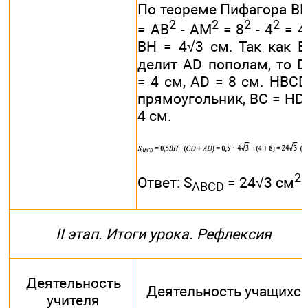
По теореме Пифагора В
2
2
2
2
= АВ
- AM
= 8
- 4
= 4
ВН = 4√3 см. Так как 
делит AD пополам, то 
= 4 см, AD = 8 см. HBCD
прямоугольник, ВС = HD
4 см.
2
Ответ: S
= 24√3 см
ABCD
II этап. Итоги урока. Рефлексия
Деятельность
Деятельность учащихс
учителя