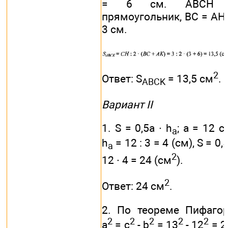
= 6 см. АВСН 
прямоугольник, ВС = АН
3 см.
2
Ответ: S
= 13,5 см
.
ABCK
Вариант II
1. S = 0,5а ∙ h
; a = 12 с
a
h
= 12 : 3 = 4 (см), S = 0,5
a
2
12 ∙ 4 = 24 (см
).
2
Ответ: 24 см
.
2. По теореме Пифаго
2
2
2
2
2
а
= с
- b
= 13
- 12
= 2