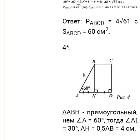
Ответ: P
= 4√61 с
ABCD
2
S
= 60 см
.
ABCD
4*.
∆АВН - прямоугольный,
нем ∠A = 60°, тогда ∠A
= 30°, АН = 0,5АВ = 4 см.