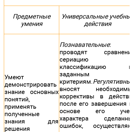
Предметные
Универсальные учебны
умения
действия
Познавательные
:
проводят сравнение
сериацию 
классификацию п
заданным
Умеют
критериям.
Регулятивны
демонстрировать
вносят необходимы
знание основных
коррективы в действ
понятий,
после его завершения 
применять
основе его учет
полученные
характера сделанны
знания для
ошибок, осуществля
решения