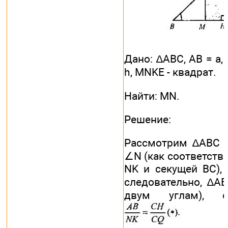
Дано: ∆АВС, АВ = а,
h, MNKE - квадрат.
Найти: MN.
Решение:
Рассмотрим ∆АВС 
∠N (как соответстве
NK и секущей ВС),
следовательно, ∆A
двум углам), сл