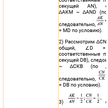
секущей AN), сл
∆АКМ ~ ∆AND (по 
следовательно,
= MD по условию).
2) Рассмотрим ∆CND
общий, ∠D =
соответственные п
секущей DB), следо
~ ∆СКВ (по дв
следовательно,
= DB по условию).
3)
сл