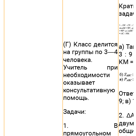
Крат
задач
(Г) Класс делится
а) Та
на группы по 3—4
3 : 9 
человека.
КМ = 1
Учитель при
необходимости
оказывает
консультативную
Ответ:
помощь.
9; в) 1
Задачи:
2. ∆
двум
1. В
общ
прямоугольном