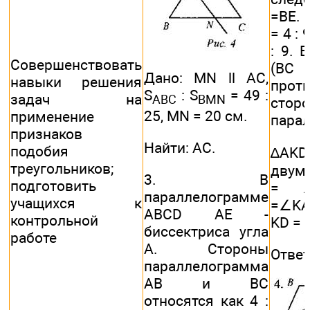
=BE. 
= 4 : 
: 9. 
Совершенствовать
(ВС
Дано: MN ll AC,
навыки решения
прот
S
: S
= 49 :
задач на
ABC
BMN
стор
25, MN = 20 см.
применение
парал
признаков
Найти: АС.
подобия
∆AKD
треугольников;
двум
3. В
подготовить
= ∠
параллелограмме
учащихся к
=∠KAD
ABCD АЕ -
контрольной
KD = B
биссектриса угла
работе
А. Стороны
Ответ:
параллелограмма
АВ и ВС
относятся как 4 :