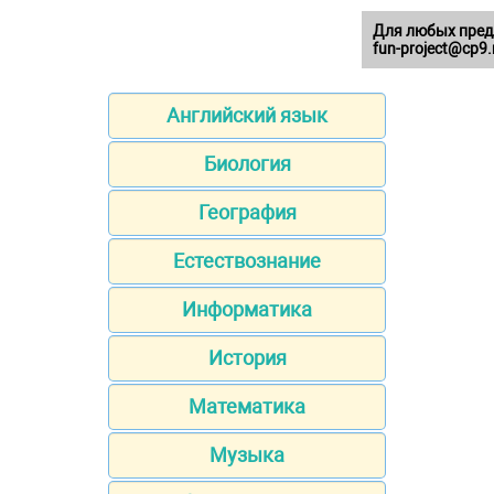
Для любых пред
fun-project@cp9.
Английский язык
Биология
География
Естествознание
Информатика
История
Математика
Музыка