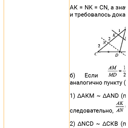
АК = NK = CN, а зна
и требовалось доказ
б) Если
аналогично пункту (а
1) ∆АКМ ~ ∆AND (по
следовательно,
2) ∆NCD ~ ∆СКВ (по