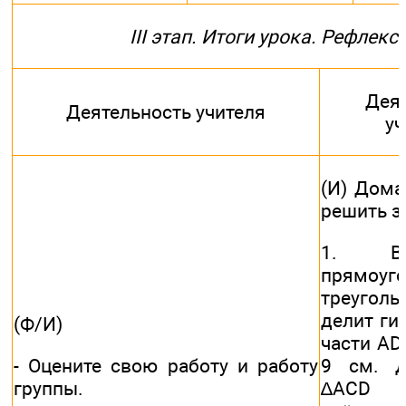
III этап. Итоги урока. Рефлекс
Дея
Деятельность учителя
у
(И) Дома
решить з
1. В
прямоуго
треуго
делит ги
(Ф/И)
части AD
- Оцените свою работу и работу
9 см. Д
группы.
∆ACD 