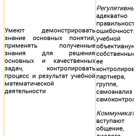
Регулятивны
адекватно
правиль
Умеют демонстрировать
ошибочност
знание основных понятий,
учебной 
применять полученные
объективную
знания для решения
собственные
основных и качественных
ее ре
задач, контролировать
контролиров
процесс и результат учебной
партнера,
математической
группе, о
деятельности
самоа
самоконтрол
Коммуникат
вступают
общение, 
диалоге.