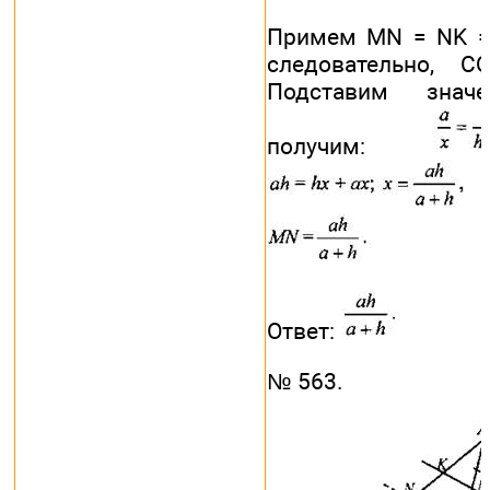
Примем MN = NK = 
следовательно, 
Подставим знач
получим:
т
Ответ:
№ 563.