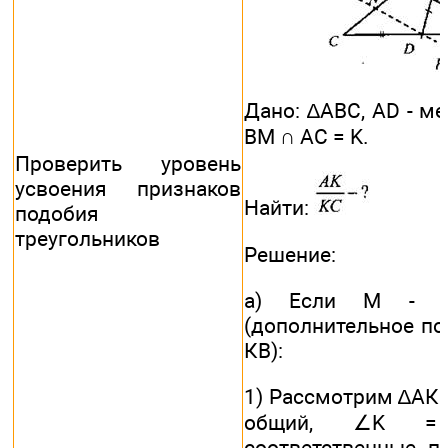
Дано: ∆ABC, AD - ме
BM ∩ AC = K.
Проверить уровень
усвоения признаков
Найти:
подобия
треугольников
Решение:
а) Если M - с
(дополнительное по
КВ):
1) Рассмотрим ∆АКМ
общий, ∠K =
соответственные п