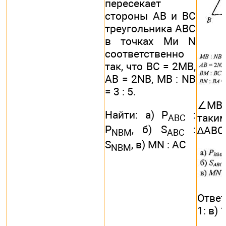
пересекает
стороны АВ и ВС
треугольника АВС
в точках Ми N
соответственно
так, что ВС = 2МВ,
АВ = 2NB, МВ : NB
= 3 : 5.
∠MB
Найти: а) Р
:
таки
ABC
Р
, б) S
:
∆ABC
NBM
ABC
S
, в) MN : АС
NBM
Отвeт:
1: в) 1