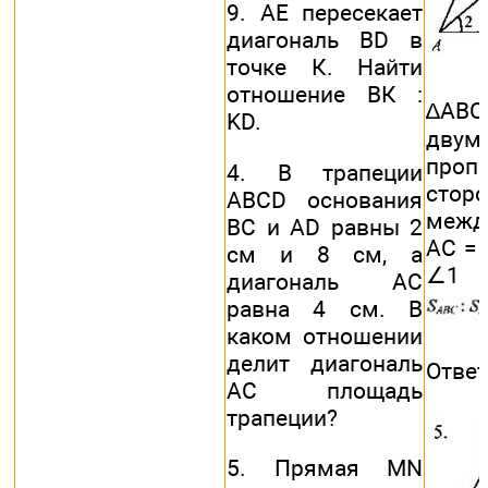
9. АЕ пересекает
диагональ BD в
точке К. Найти
отношение ВК :
∆АВС
KD.
двум
проп
4. В трапеции
стор
ABCD основания
межд
ВС и AD равны 2
АС = А
см и 8 см, а
∠1 =
диагональ АС
равна 4 см. В
каком отношении
делит диагональ
Ответ:
АС площадь
трапеции?
5. Прямая MN