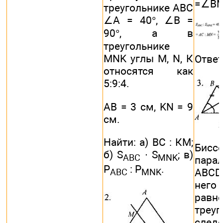
=∠BM
треугольнике ABC
∠A = 40°, ∠B =
90°, а в
треугольнике
MNK углы М, N, К
Ответ
относятся как
5:9:4.
АВ = 3 см, KN = 9
см.
Найти: а) ВС : КМ;
Бисс
б) S
∙ S
; в)
ABC
MNK
пара
Р
: Р
.
ABCD
ABC
MNK
него
равн
треу
след