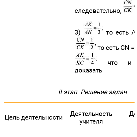
следовательно,
3)
то есть АК
то есть CN = 
что и тр
доказать
II этап. Решение задач
Деятельность
Де
Цель деятельности
учителя