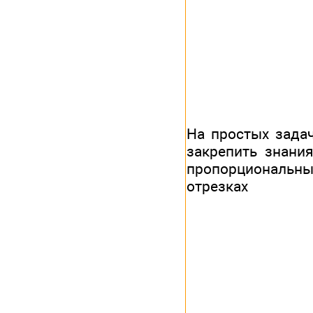
На простых зада
закрепить знани
пропорциональны
отрезках