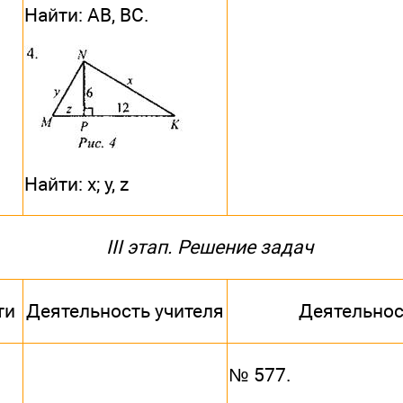
Найти: АВ, ВС.
Найти: х; у, z
III этап. Решение задач
ти
Деятельность учителя
Деятельнос
№ 577.