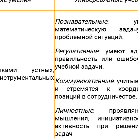
Познавательные
: ум
математическую зад
проблемной ситуаций.
Регулятивные
: умеют ад
правильность или ошибо
учебной задачи.
ками устных,
струментальных
Коммуникативные
: учиты
и стремятся к коорди
позиций в сотрудничестве.
Личностные
: проявляю
мышления, инициативнос
активность при решени
задач