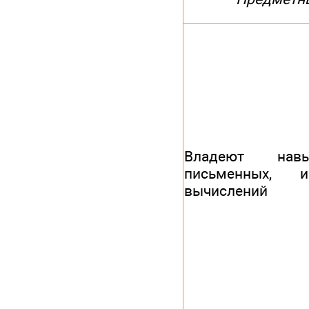
Владеют навы
письменных, ин
вычислений