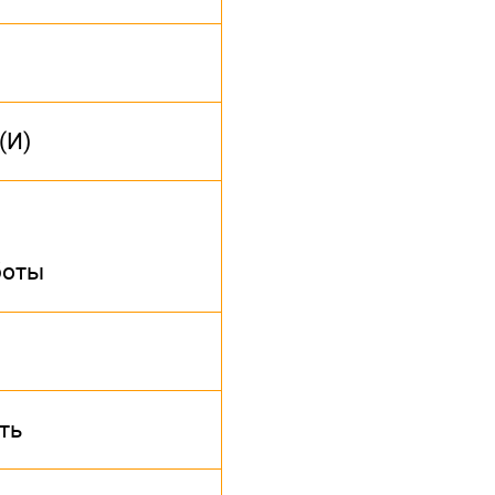
(И)
боты
ть