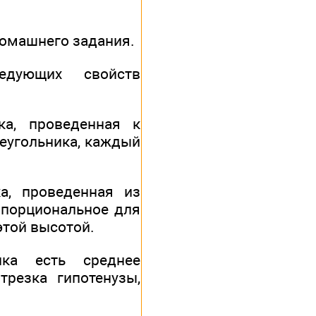
домашнего задания.
ледующих свойств
ка, проведенная к
реугольника, каждый
ка, проведенная из
опорциональное для
этой высотой.
ика есть среднее
трезка гипотенузы,