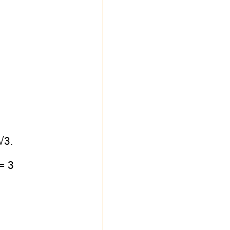
√3.
 = 3