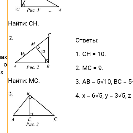
Найти: СН.
Ответы:
1. СН = 10.
чах
я о
2. МС = 9.
х
Найти: МС.
3. АВ = 5√10, ВС = 5
4. х = 6√5, у = 3√5, z