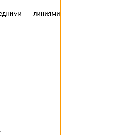
редними линиями
: