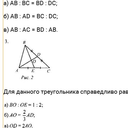
а) АВ : ВС = BD : DC;
б) АВ : AD = ВС : DC;
в) АВ : АС = BD : АВ.
Для данного треугольника справедливо рав