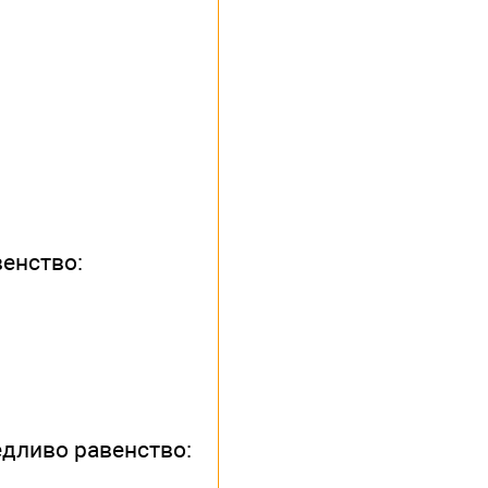
енство:
едливо равенство: