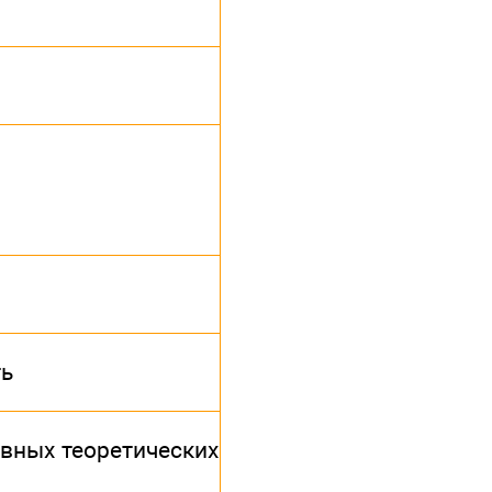
ть
овных теоретических