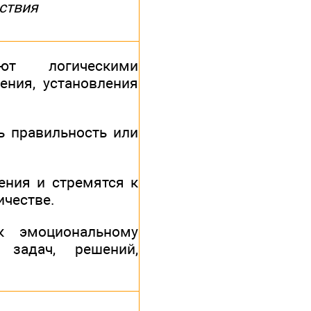
ствия
ют логическими
ения, установления
ь правильность или
ения и стремятся к
ичестве.
к эмоциональному
 задач, решений,