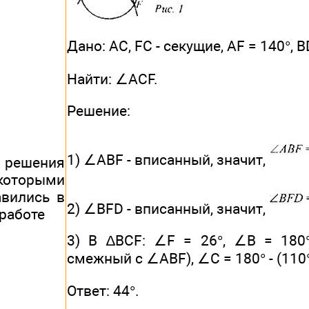
Дано: АС, FC - секущие, AF = 140°, B
Найти: ∠ACF.
Решение:
1) ∠ABF - вписанный, значит,
 решения
которыми
авились в
2) ∠BFD - вписанный, значит,
работе
3) В ∆BCF: ∠F = 26°, ∠B = 180°
смежный с ∠ABF), ∠C = 180° - (110° 
Ответ: 44°.