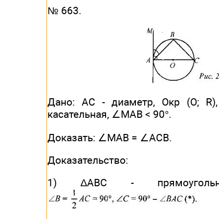
№ 663.
Дано: АС - диаметр, Окр (O; R)
касательная, ∠MAB < 90°.
Доказать: ∠MAB = ∠ACB.
Доказательство:
1) ∆АВС - прямоуголь