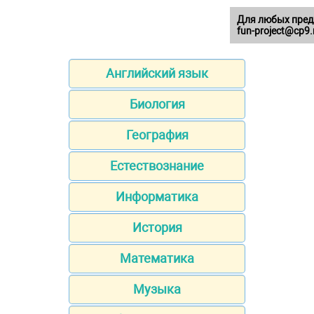
Для любых пред
fun-project@cp9.
Английский язык
Биология
География
Естествознание
Информатика
История
Математика
Музыка