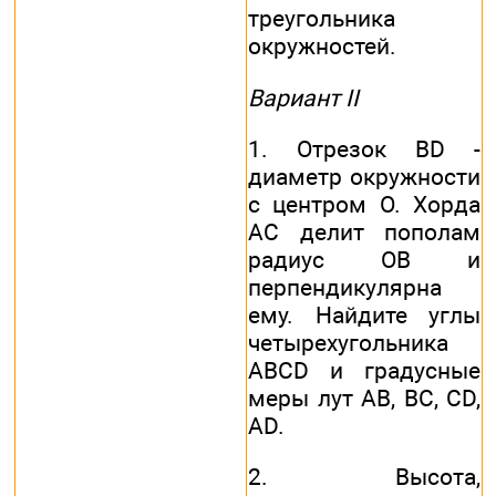
треугольника
окружностей.
Вариант II
1. Отрезок BD -
диаметр окружности
с центром О. Хорда
АС делит пополам
радиус ОВ и
перпендикулярна
ему. Найдите углы
четырехугольника
ABCD и градусные
меры лут АВ, ВС, CD,
AD.
2. Высота,