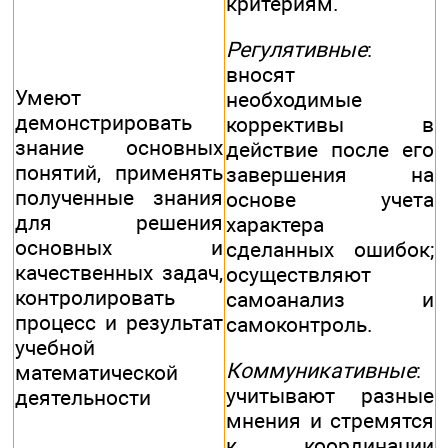
критериям.
Регулятивные
:
вносят
Умеют
необходимые
демонстрировать
коррективы в
знание основных
действие после его
понятий, применять
завершения на
полученные знания
основе учета
для решения
характера
основных и
сделанных ошибок;
качественных задач,
осуществляют
контролировать
самоанализ и
процесс и результат
самоконтроль.
учебной
Коммуникативные
:
математической
учитывают разные
деятельности
мнения и стремятся
к координации