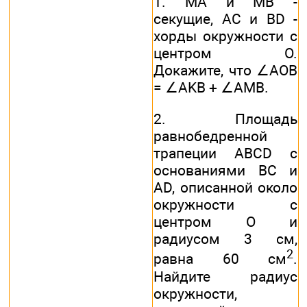
1. МА и МВ -
секущие, АС и BD -
хорды окружности с
центром О.
Докажите, что ∠AOB
= ∠AKB + ∠AMB.
2. Площадь
равнобедренной
трапеции ABCD с
основаниями ВС и
AD, описанной около
окружности с
центром О и
радиусом 3 см,
2
равна 60 см
.
Найдите радиус
окружности,