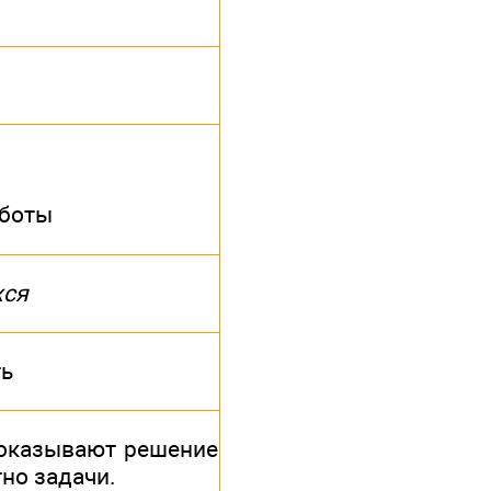
аботы
хся
ть
показывают решение
но задачи.