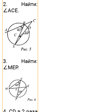
2. Найти:
∠ACE.
3. Найти:
∠MEP.
4. CD в 2 раза