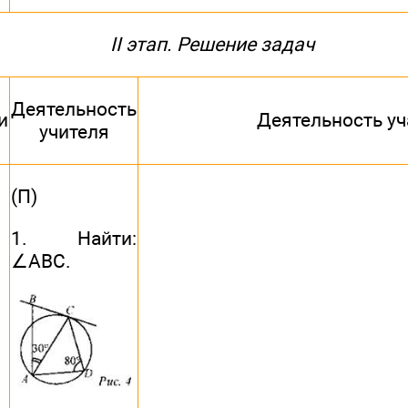
II этап. Решение задач
Деятельность
и
Деятельность у
учителя
(П)
1. Найти:
∠АВС.