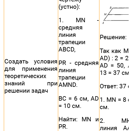
(устно):
1. MN -
средняя
линия
Решение:
трапеции
ABCD,
Так как М
AD) : 2 = 2
Создать условия
PR - средняя
AD = 50, 
для применения
линия
13 = 37 см
теоретических
трапеции
знаний при
AMND.
Ответ: 37 
решении задач
ВС = 6 см, AD
1. MN = 8 с
= 10 см.
см.
Найти: MN и
2. МК-с
PR.
линия AA