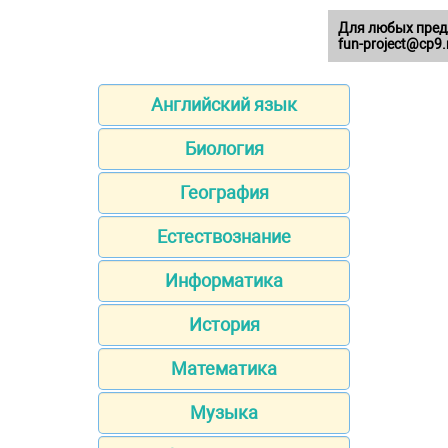
Для любых пред
fun-project@cp9.
Английский язык
Биология
География
Естествознание
Информатика
История
Математика
Музыка