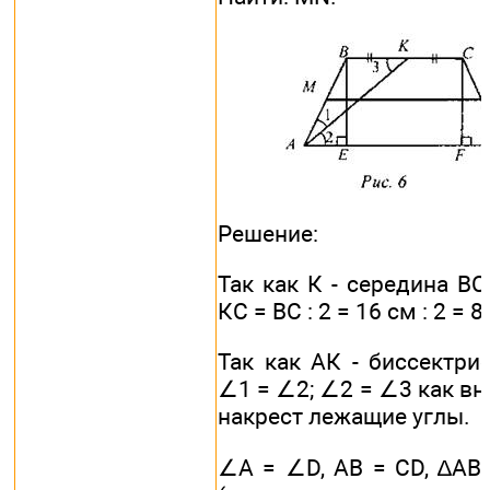
Решение:
Так как К - середина ВС
КС = ВС : 2 = 16 см : 2 = 8
Так как АК - биссектрис
∠1 = ∠2; ∠2 = ∠3 как вн
накрест лежащие углы.
∠А = ∠D, АВ = CD, ∆AВ