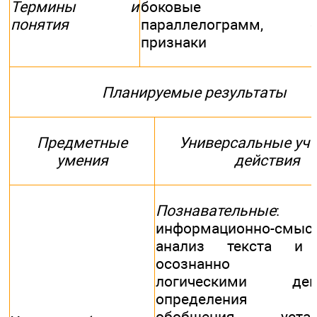
Термины и
боковые сто
понятия
параллелограмм, св
признаки
Планируемые результаты
Предметные
Универсальные уч
умения
действия
Познавательные
: пр
информационно-смыс
анализ текста и 
осознанно вл
логическими дей
определения по
обобщения, устан