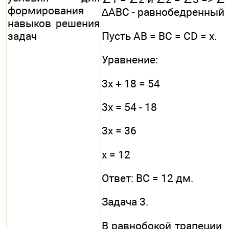
формирования
∆АВС - равнобедренный.
навыков решения
задач
Пусть АВ = ВС = CD = х.
Уравнение:
3х + 18 = 54
3х = 54 - 18
3х = 36
х = 12
Ответ: ВС = 12 дм.
Задача 3.
В равнобокой трапеции 