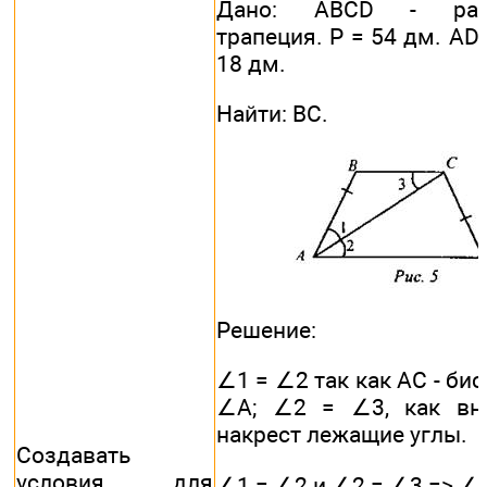
Дано: ABCD - равн
трапеция. Р = 54 дм. AD 
18 дм.
Найти: ВС.
Решение:
∠1 = ∠2 так как АС - би
∠А; ∠2 = ∠3, как вну
накрест лежащие углы.
Создавать
условия для
∠1 = ∠2 и ∠2 = ∠3 => ∠1