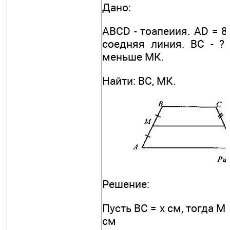
Дано:
ABCD - тоапеиия. AD = 8
соедняя линия. ВС - ?
меньше МК.
Найти: ВС, МК.
Решение:
Пусть ВС = x см, тогда МК 
см