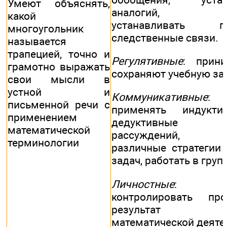
Умеют объяснять,
аналогий, ум
какой
устанавливать пр
многоугольник
следственные связи.
называется
трапецией, точно и
Регулятивные
: прин
грамотно выражать
сохраняют учебную зад
свои мысли в
устной и
Коммуникативные
: 
письменной речи с
применять индукт
применением
дедуктивные с
математической
рассуждений, 
терминологии
различные стратегии
задач, работать в груп
Личностные
: у
контролировать пр
результат уч
математической деяте