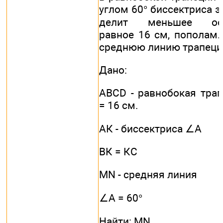
углом 60° биссектриса э
делит меньшее осн
равное 16 см, пополам.
среднюю линию трапеци
Дано:
ABCD - равнобокая трап
= 16 см.
АК - биссектриса ∠А
ВК = КС
МN - средняя линия
∠А = 60°
Найти: MN.