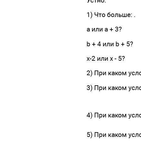
Устно:
1) Что больше: .
а или а + 3?
b + 4 или b + 5?
х-2 или х - 5?
2) При каком услов
3) При каком услов
4) При каком ус
5) При каком ус