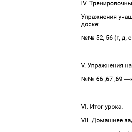
IV. Тренировочн
Упражнения учащ
доске:
№№ 52, 56 (г, д, е)
V. Упражнения на
№№ 66 ,67 ,69 —к
VI. Итог урока.
VII. Домашнее за