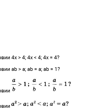
ии 4х > 4; 4х < 4; 4х = 4?
ии ab > a; ab = a; ab = 1?
ловии
ловии