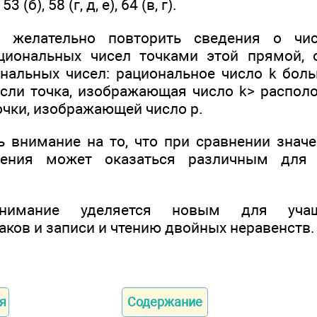
3 (б), 58 (г, д, е), 64 (в, г).
9 желательно повторить сведения о чи
циональных чисел точками этой прямой, 
нальных чисел: рациональное число k бол
, если точка, изображающая число k> распо
очки, изображающей число р.
ь внимание на то, что при сравнении знач
внения может оказаться различным для 
внимание уделяется новым для учащ
аков и записи и чтению двойных неравенств.
я
Содержание