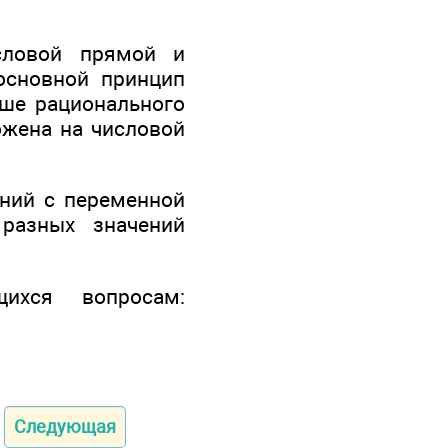
словой прямой и
основной принцип
ьше рационального
ложена на числовой
ений с переменной
разных значений
ихся вопросам:
Следующая