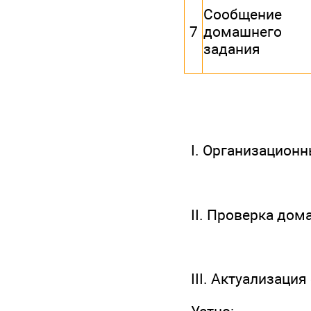
Сообщение
7
домашнего
задания
I. Организацион
II. Проверка дом
III. Актуализаци