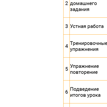
2
домашнего
задания
3
Устная работа
Тренировочны
4
упражнения
Упражнение
5
повторение
Подведение
6
итогов урока