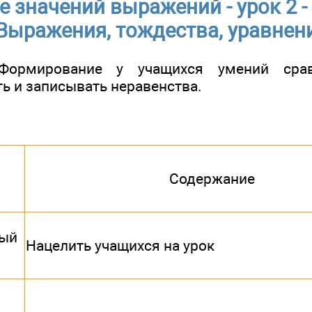
 значений выражений - урок 2 - I
Выражения, тождества, уравнен
ормирование у учащихся умений срав
ь и записывать неравенства.
Содержание
ный
Нацелить учащихся на урок