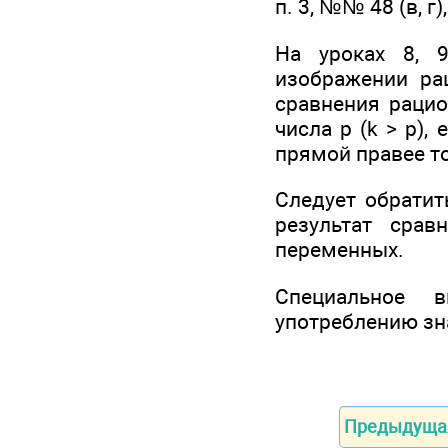
п. 3, №№ 48 (в, г), 5
На уроках 8, 
изображении ра
сравнения рацио
числа р (k > р)
прямой правее т
Следует обратит
результат сра
переменных.
Специальное 
употреблению зн
Предыдуща