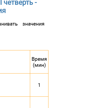
 четверть -
ия
нивать значения
Время
(мин)
1