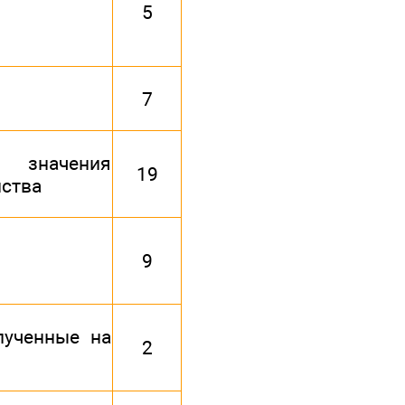
5
7
 значения
19
нства
9
лученные на
2