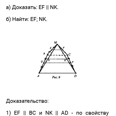
а) Доказать: EF || NK.
б) Найти: EF; NK.
Доказательство:
1) EF || ВС и NK || AD - по свойству