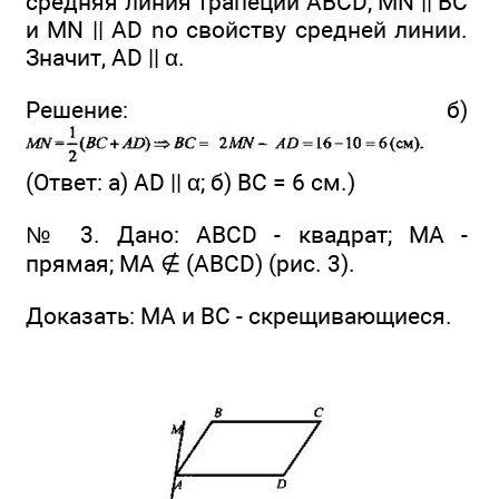
средняя линия трапеции ABCD; MN || ВС
и MN || AD no свойству средней линии.
Значит, AD || α.
Решение: б)
(Ответ: a) AD || α; б) ВС = 6 см.)
№ 3. Дано: ABCD - квадрат; МА -
прямая; МА ∉ (ABCD) (рис. 3).
Доказать: МА и ВС - скрещивающиеся.