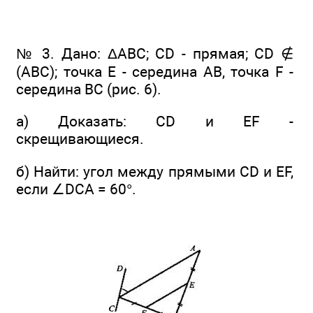
№ 3. Дано: ΔABC; CD - прямая; CD ∉
(ABC); точка Е - середина АВ, точка F -
середина ВС (рис. 6).
а) Доказать: CD и EF -
скрещивающиеся.
б) Найти: угол между прямыми CD и EF,
если ∠DCА = 60°.