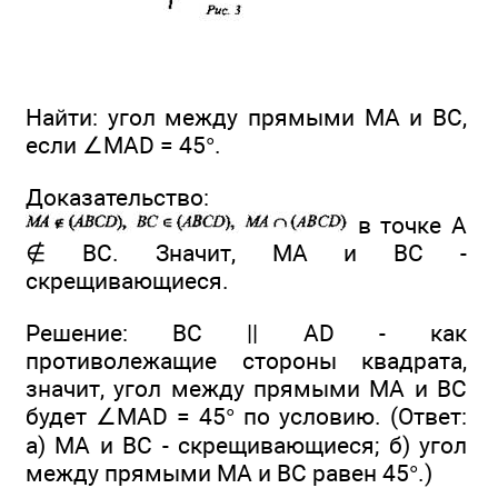
Найти: угол между прямыми МА и ВС,
если ∠MAD = 45°.
Доказательство:
в точке А
∉ ВС. Значит, МА и ВС -
скрещивающиеся.
Решение: ВС || AD - как
противолежащие стороны квадрата,
значит, угол между прямыми МА и ВС
будет ∠MAD = 45° по условию. (Ответ:
а) МА и ВС - скрещивающиеся; б) угол
между прямыми МА и ВС равен 45°.)