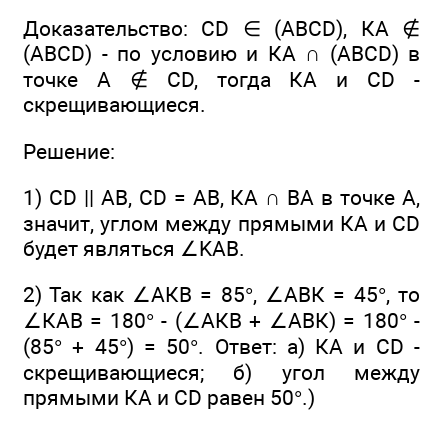
Доказательство: CD ∈ (ABCD), КА ∉
(ABCD) - по условию и КА ∩ (ABCD) в
точке А ∉ CD, тогда КА и СD -
скрещивающиеся.
Решение:
1) CD || АВ, CD = АВ, КА ∩ ВА в точке А,
значит, углом между прямыми КА и CD
будет являться ∠KАВ.
2) Так как ∠АКB = 85°, ∠АВК = 45°, то
∠КАВ = 180° - (∠АКB + ∠АВК) = 180° -
(85° + 45°) = 50°. Ответ: а) КА и СD -
скрещивающиеся; б) угол между
прямыми КА и СD равен 50°.)