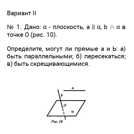
Вариант II
№ 1. Дано: α - плоскость, а || α, b ∩ α в
точке О (рис. 10).
Определите, могут ли прямые а и Ь: а)
быть параллельными; б) пересекаться;
в) быть скрещивающимися.