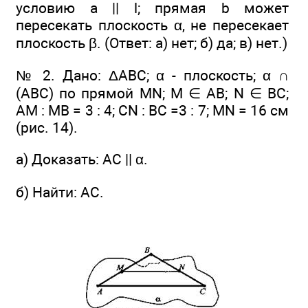
условию а || l; прямая b может
пересекать плоскость α, не пересекает
плоскость β. (Ответ: а) нет; б) да; в) нет.)
№ 2. Дано: ΔАВС; α - плоскость; α ∩
(ABC) по прямой MN; М ∈ АВ; N ∈ ВС;
АМ : МВ = 3 : 4; CN : BC =3 : 7; MN = 16 см
(рис. 14).
а) Доказать: АС || α.
б) Найти: АС.