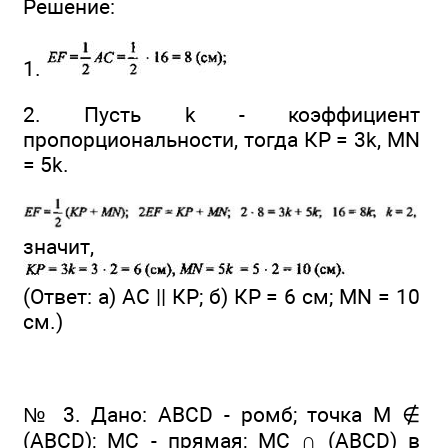
Решение:
1.
2. Пусть k - коэффициент
пропорциональности, тогда КР = 3k, MN
= 5k.
значит,
(Ответ: а) АС || КР; б) КР = 6 см; MN = 10
см.)
№ 3. Дано: ABCD - ромб; точка М ∉
(ABCD); МС - прямая; МС ∩ (ABCD) в