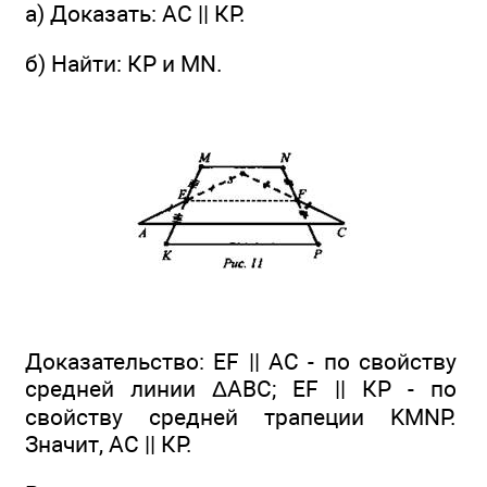
а) Доказать: АС || КР.
б) Найти: КР и MN.
Доказательство: EF || АС - по свойству
средней линии ΔАВС; EF || КР - по
свойству средней трапеции KMNP.
Значит, АС || КР.