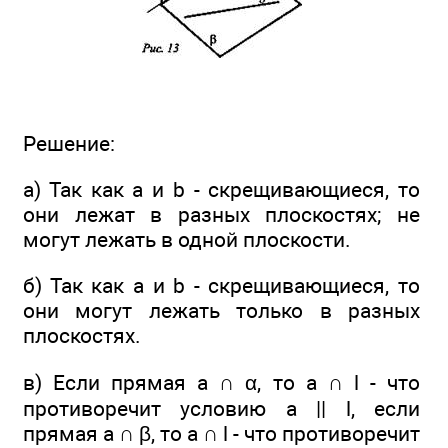
Решение:
а) Так как а и b - скрещивающиеся, то
они лежат в разных плоскостях; не
могут лежать в одной плоскости.
б) Так как а и b - скрещивающиеся, то
они могут лежать только в разных
плоскостях.
в) Если прямая а ∩ α, то а ∩ l - что
противоречит условию а || l, если
прямая а ∩ β, то а ∩ l - что противоречит