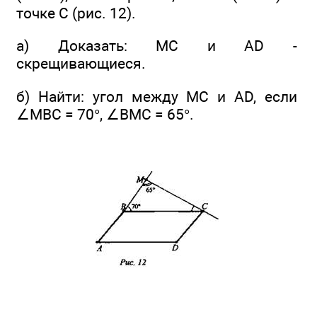
точке С (рис. 12).
а) Доказать: МС и AD -
скрещивающиеся.
б) Найти: угол между МС и AD, если
∠MBC = 70°, ∠BMC = 65°.