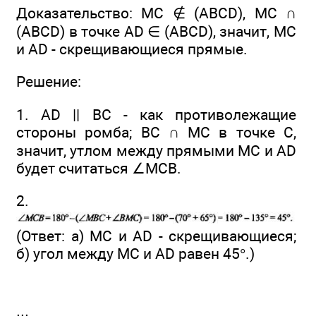
Доказательство: МС ∉ (ABCD), MС ∩
(ABCD) в точке AD ∈ (ABCD), значит, МС
и AD - скрещивающиеся прямые.
Решение:
1. AD || ВС - как противолежащие
стороны ромба; ВС ∩ МС в точке С,
значит, утлом между прямыми МС и AD
будет считаться ∠MCB.
2.
(Ответ: а) МС и AD - скрещивающиеся;
б) угол между МС и AD равен 45°.)