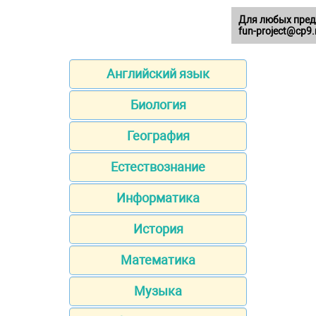
Для любых пред
fun-project@cp9.
Английский язык
Биология
География
Естествознание
Информатика
История
Математика
Музыка