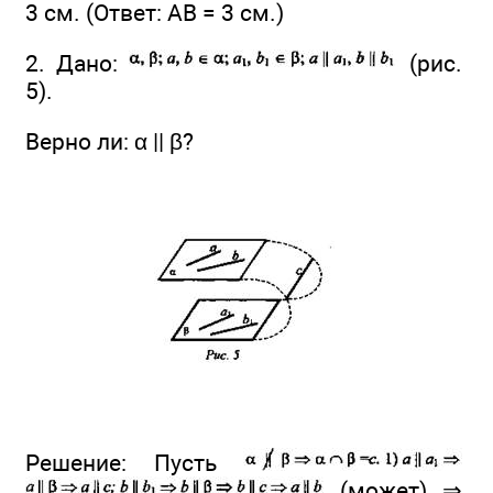
3 см. (Ответ: АВ = 3 см.)
2. Дано:
(рис.
5).
Верно ли: α || β?
Решение: Пусть
(может) ⇒