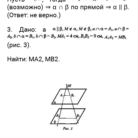
(возможно) ⇒ α ∩ β по прямой ⇒ α || β.
(Ответ: не верно.)
3. Дано: а
(рис. 3).
Найти: МА2, МВ2.