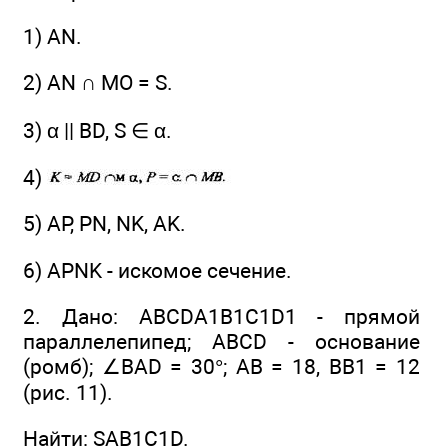
1) AN.
2) AN ∩ МО = S.
3) α || BD, S ∈ α.
4)
5) AP, PN, NK, AK.
6) APNK - искомое сечение.
2. Дано: ABCDA1B1C1D1 - прямой
параллелепипед; ABCD - основание
(ромб); ∠BAD = 30°; АВ = 18, ВВ1 = 12
(рис. 11).
Найти: SAB1C1D.