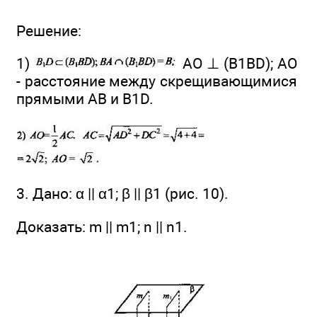
Решение:
1)
AO ⊥ (B1BD); АО
- расстояние между скрещивающимися
прямыми АВ и B1D.
3. Дано: α || α1; β || β1 (рис. 10).
Доказать: m || m1; n || n1.