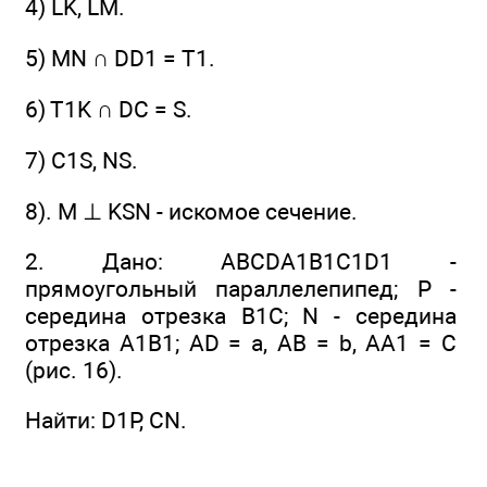
4) LK, LM.
5) MN ∩ DD1 = Т1.
6) T1K ∩ DC = S.
7) C1S, NS.
8). M ⊥ KSN - искомое сечение.
2. Дано: ABCDA1B1C1D1 -
прямоугольный параллелепипед; Р -
середина отрезка В1С; N - середина
отрезка A1B1; AD = а, АВ = b, АА1 = С
(рис. 16).
Найти: D1P, CN.