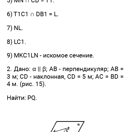
5) MN ∩ CD = T1.
6) T1C1 ∩ DB1 = L.
7) NL.
8) LC1.
9) MKC1LN - искомое сечение.
2. Дано: α || β; АВ - перпендикуляр; АВ =
3 м; CD - наклонная, CD = 5 м; АС = BD =
4 м. (рис. 15).
Найти: PQ.