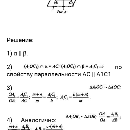
Решение:
1) α || β.
2)
по
свойству параллельности АС || А1С1.
3)
4) Аналогично: