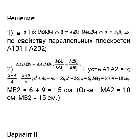
Решение:
1) а
по свойству параллельных плоскостей
A1B1 || А2В2;
2)
Пусть А1А2 = х;
МВ2 = 6 + 9 = 15 см. (Ответ: МА2 = 10
см, МВ2 = 15 см.)
Вариант II