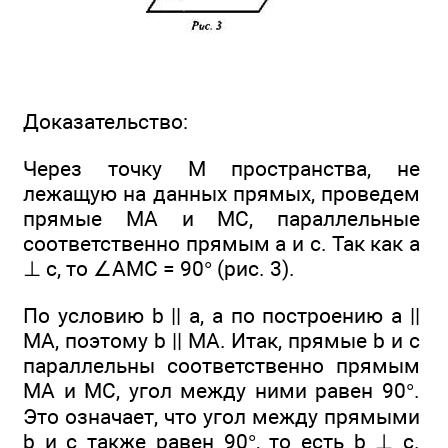
Доказательство:
Через точку М пространства, не
лежащую на данных прямых, проведем
прямые МА и МС, параллельные
соответственно прямым а и с. Так как а
⊥ с, то ∠AMC = 90° (рис. 3).
По условию b || а, а по построению а ||
МА, поэтому b || МА. Итак, прямые b и с
параллельны соответственно прямым
МА и МС, угол между ними равен 90°.
Это означает, что угол между прямыми
b и с также равен 90°, то есть b ⊥ с.