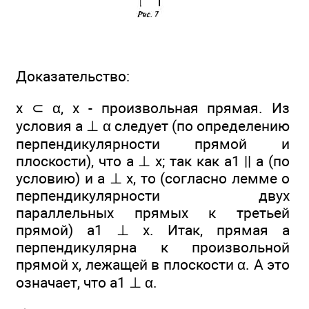
Доказательство:
x ⊂ α, x - произвольная прямая. Из
условия а ⊥ α следует (по определению
перпендикулярности прямой и
плоскости), что а ⊥ х; так как a1 || а (по
условию) и а ⊥ х, то (согласно лемме о
перпендикулярности двух
параллельных прямых к третьей
прямой) а1 ⊥ х. Итак, прямая а
перпендикулярна к произвольной
прямой х, лежащей в плоскости α. А это
означает, что а1 ⊥ α.