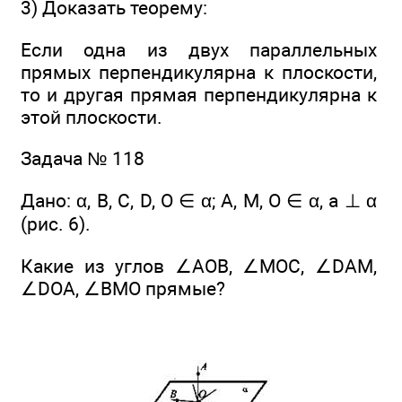
3) Доказать теорему:
Если одна из двух параллельных
прямых перпендикулярна к плоскости,
то и другая прямая перпендикулярна к
этой плоскости.
Задача № 118
Дано: α, В, С, D, О ∈ α; А, М, О ∈ α, а ⊥ α
(рис. 6).
Какие из углов ∠AOB, ∠MOC, ∠DAM,
∠DOA, ∠BMO прямые?