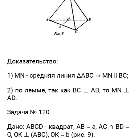
Доказательство:
1) MN - средняя линия ΔАВС ⇒ MN || ВС;
2) по лемме, так как ВС ⊥ AD, то MN ⊥
AD.
Задача № 120
Дано: ABCD - квадрат, АВ = а, АС ∩ BD =
О, OK ⊥ (ABC), ОК = b (рис. 9).