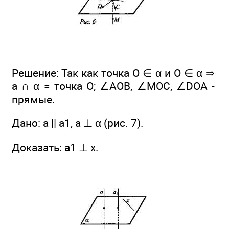
Решение: Так как точка О ∈ α и О ∈ α ⇒
а ∩ α = точка О; ∠AOB, ∠MOC, ∠DOA -
прямые.
Дано: а || а1, а ⊥ α (рис. 7).
Доказать: а1 ⊥ х.