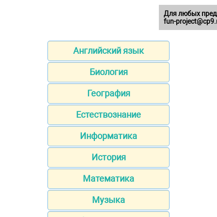
Для любых пред
fun-project@cp9.
Английский язык
Биология
География
Естествознание
Информатика
История
Математика
Музыка