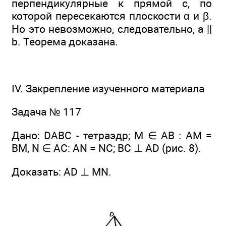
перпендикулярные к прямой с, по
которой пересекаются плоскости α и β.
Но это невозможно, следовательно, а ||
b. Теорема доказана.
IV. Закрепление изученного материала
Задача № 117
Дано: DABC - тетраэдр; М ∈ АВ : AM =
BM, N ∈ АС: AN = NC; ВС ⊥ AD (рис. 8).
Доказать: AD ⊥ MN.