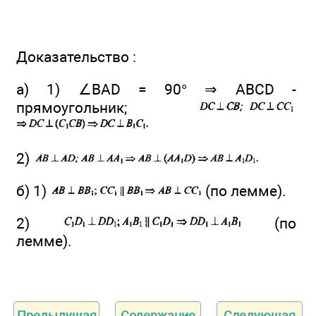
Доказательство :
а) 1) ∠BAD = 90° ⇒ ABCD -
прямоугольник;
2)
б) 1)
(по лемме).
2)
(по
лемме).
Предыдущая
Содержание
Следующая