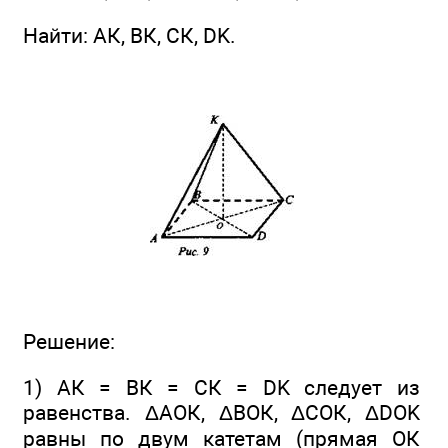
Найти: АК, ВК, СК, DK.
Решение:
1) АК = ВК = СК = DK следует из
равенства. ΔАОК, ΔВОК, ΔСОК, ΔDOK
равны по двум катетам (прямая ОК