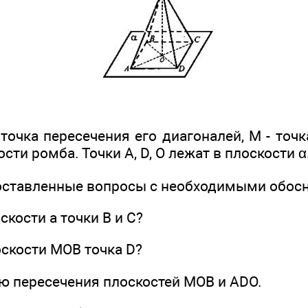
 точка пересечения его диагоналей, М - точк
сти ромба. Точки A, D, О лежат в плоскости α
поставленные вопросы с необходимыми обос
скости а точки В и С?
оскости МОВ точка D?
ию пересечения плоскостей МОВ и ADO.