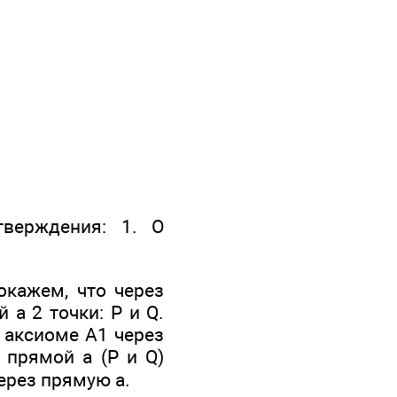
тверждения: 1. О
окажем, что через
 а 2 точки: P и Q.
о аксиоме A1 через
и прямой а (Р и Q)
через прямую а.