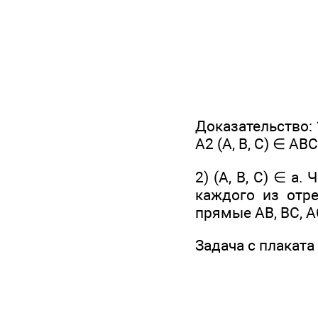
Доказательство: 1
А2 (А, В, С) ∈ АВС
2) (А, В, С) ∈ а
каждого из отре
прямые АВ, ВС, АС
Задача с плаката