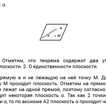
 α.
: Отметим, что теорема содержит два у
оскости. 2. О единственности плоскости.
рямую а и не лежащую на ней точку М. Д
у М проходит плоскость. Отметим на прямой
не лежат на одной прямой, поэтому согласн
дит некоторая плоскость α. Так как 2 точк
и α, то по аксиоме А2 плоскость α проходит 