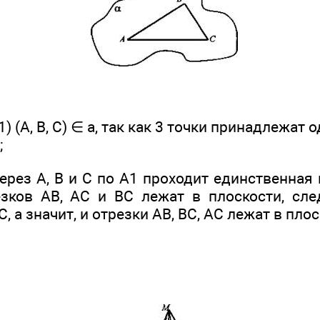
) (А, В, С) ∈ а, так как 3 точки принадлежат 
;
. Через А, В и С по А1 проходит единственная
зков АВ, АС и ВС лежат в плоскости, сле
, а значит, и отрезки АВ, ВС, АС лежат в плоск