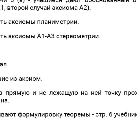
1, второй случай аксиома А2).
ть аксиомы планиметрии.
ть аксиомы A1-A3 стереометрии.
иал
ие из аксиом.
з прямую и не лежащую на ней точку прох
на.
вают формулировку теоремы - стр. 6 учебник