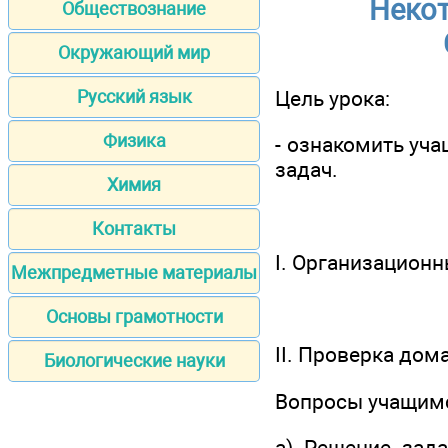
Неко
Обществознание
Окружающий мир
Цель урока:
Русский язык
Физика
- ознакомить уч
задач.
Химия
Контакты
I. Организацион
Межпредметные материалы
Основы грамотности
II. Проверка дом
Биологические науки
Вопросы учащим
а) Решение зада