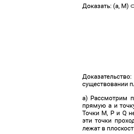
Доказать: (а, М) ⊂
Доказательство
существовании пл
а) Рассмотрим п
прямую а и точк
Точки М, Р и Q 
эти точки прохо
лежат в плоскост