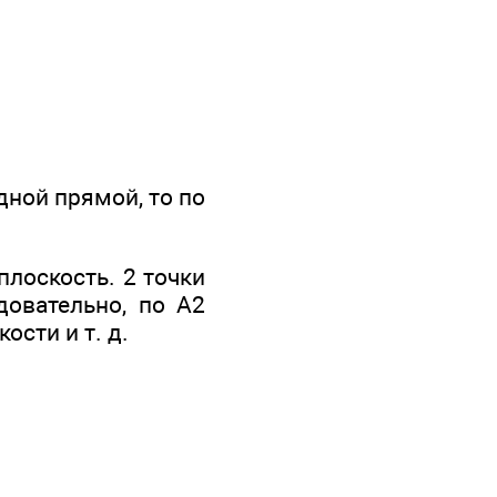
одной прямой, то по
 плоскость. 2 точки
довательно, по А2
ости и т. д.