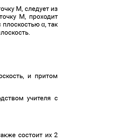
очку М, следует из
точку М, проходит
с плоскостью α, так
плоскость.
скость, и притом
дством учителя с
акже состоит их 2