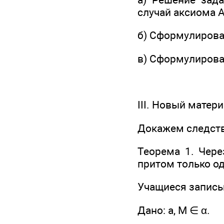
случай аксиома А
б) Сформулирова
в) Сформулирова
III. Новый матер
Докажем следств
Теорема 1. Чере
притом только од
Учащиеся записы
Дано: а, М ∈ α.