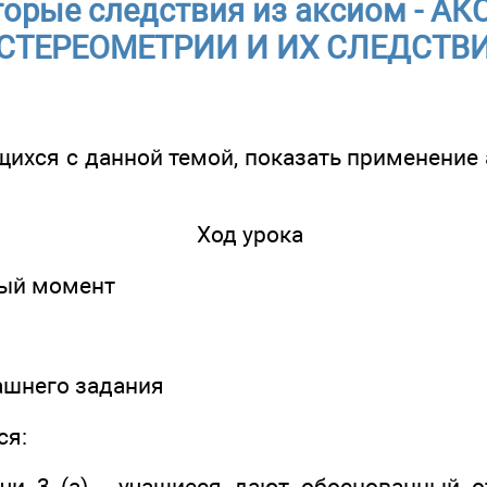
торые следствия из аксиом - 
СТЕРЕОМЕТРИИ И ИХ СЛЕДСТВ
ащихся с данной темой, показать применени
Ход урока
ный момент
ашнего задания
ся:
чи 3 (a) - учащиеся дают обоснованный о