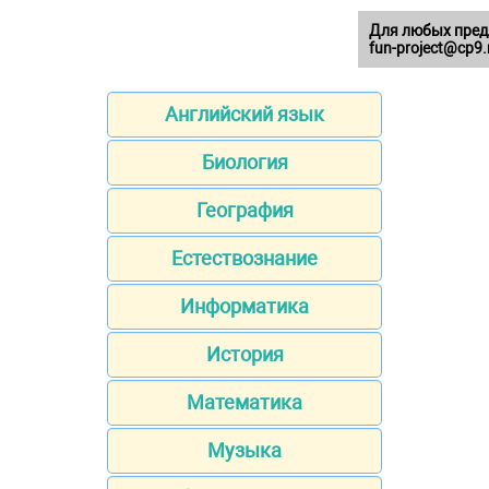
Для любых пред
fun-project@cp9.
Английский язык
Биология
География
Естествознание
Информатика
История
Математика
Музыка