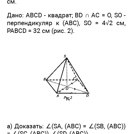
см.
Дано: ABCD - квадрат; BD ∩ АС = О, SO -
перпендикуляр к (ABC), SO = 4√2 см,
PABCD = 32 см (рис. 2).
а) Доказать: ∠(SA, (ABC) = ∠(SB, (ABC))
= ∠(SC, (ABC)), ∠(SD, (ABC)).