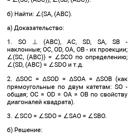
б) Найти: ∠(SA, (ABC).
а) Доказательство:
1. SO ⊥ (ABC), AC, SD, SA, SB -
наклонные; ОС, OD, OA, OB - их проекции;
∠(SC, (ABC)) = ∠SCO по определению;
∠(SD, (ABC) = ∠SDO и т.д.
2. ΔSOC = ΔSOD = ΔSOA = ΔSOB (как
прямоугольные по двум катетам: SO -
общая; ОС = OD = ОА = ОВ по свойству
диагоналей квадрата).
3. ∠SCO = ∠SDO = ∠SAО = ∠SBO.
б) Решение: