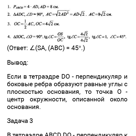
(Ответ: ∠(SA, (ABC) = 45°.)
Вывод:
Если в тетраэдре DO - перпендикуляр и
боковые ребра образуют равные углы с
плоскостью основания, то точка О -
центр окружности, описанной около
основания.
Задача 3
В тетраэдре ABCD DO - перпендикуляр к