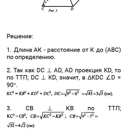
Решение:
1. Длина АК - расстояние от К до (ABC)
по определению.
2. Так как DC ⊥ AD, AD проекция KD, то
по ТТП; DC ⊥ KD, значит, в ΔKDC ∠D =
90°.
3. СВ ⊥ КВ по ТТП;