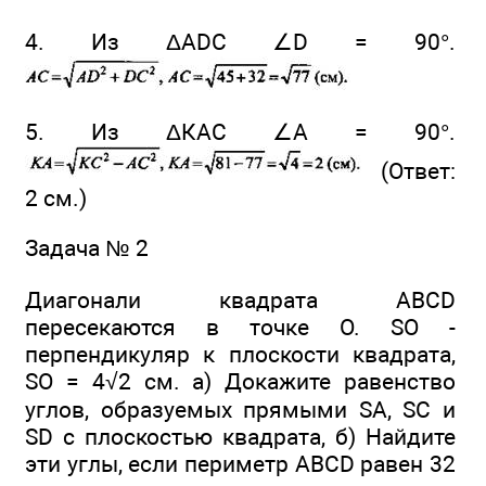
4. Из ΔADC ∠D = 90°.
5. Из ΔКАС ∠A = 90°.
(Ответ:
2 см.)
Задача № 2
Диагонали квадрата ABCD
пересекаются в точке О. SO -
перпендикуляр к плоскости квадрата,
SO = 4√2 см. а) Докажите равенство
углов, образуемых прямыми SA, SC и
SD с плоскостью квадрата, б) Найдите
эти углы, если периметр ABCD равен 32