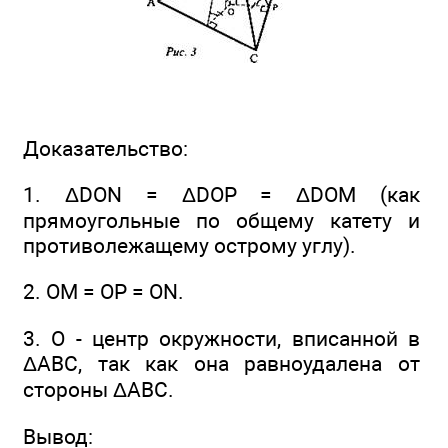
Доказательство:
1. ΔDON = ΔDOP = ΔDOM (как
прямоугольные по общему катету и
противолежащему острому углу).
2. ОМ = ОР = ON.
3. О - центр окружности, вписанной в
ΔABC, так как она равноудалена от
стороны ΔABC.
Вывод: