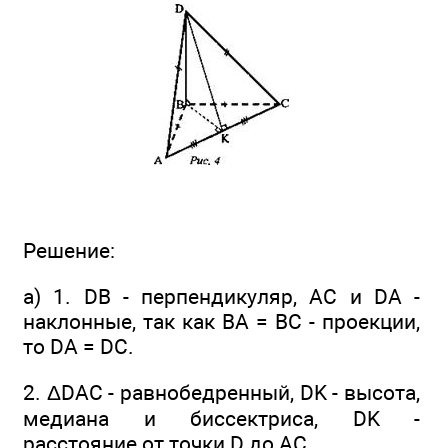
Решение:
а) 1. DB - перпендикуляр, АС и DA -
наклонные, так как ВА = ВС - проекции,
то DA = DC.
2. ΔDАС - равнобедренный, DK - высота,
медиана и биссектриса, DK -
расстояние от точки D до АС.