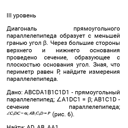
III уровень
Диагональ прямоугольного
параллелепипеда образует с меньшей
гранью угол β. Через большие стороны
верхнего и нижнего основания
проведено сечение, образующее с
плоскостью основания угол. Зная, что
периметр равен Р, найдите измерения
параллелепипеда.
Дано: ABCDA1B1C1D1 - прямоугольный
параллелепипед; ∠A1DC1 = β; AB1C1D -
сечение параллелепипеда;
(рис. 6).
Найти: AD, АВ, АА1.