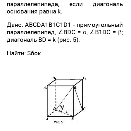
параллелепипеда, если диагональ
основания равна k.
Дано: ABCDA1B1C1D1 - прямоугольный
параллелепипед, ∠BDC = α, ∠B1DC = β;
диагональ BD = k (рис. 5).
Найти: Sбок..