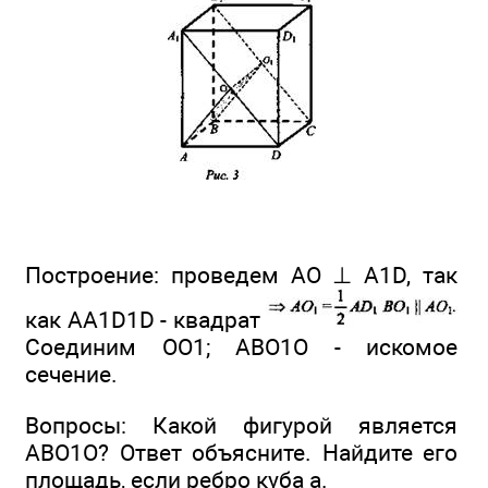
Построение: проведем АО ⊥ A1D, так
как AA1D1D - квадрат
Соединим ОО1; АВО1О - искомое
сечение.
Вопросы: Какой фигурой является
АВО1О? Ответ объясните. Найдите его
площадь, если ребро куба а.