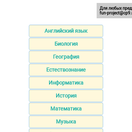
Для любых пред
fun-project@cp9.
Английский язык
Биология
География
Естествознание
Информатика
История
Математика
Музыка