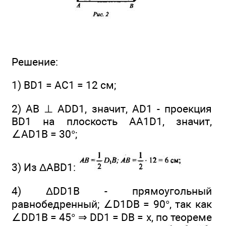
Решение:
1) BD1 = AC1 = 12 см;
2) АВ ⊥ ADD1, значит, AD1 - проекция
BD1 на плоскость AA1D1, значит,
∠AD1B = 30°;
3) Из ΔABD1:
4) ΔDD1B - прямоугольный
равнобедренный; ∠D1DB = 90°, так как
∠DD1B = 45° ⇒ DD1 = DB = х, по теореме