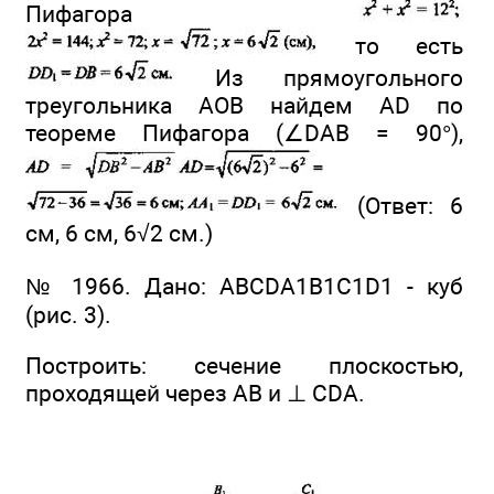
Пифагора
то есть
Из прямоугольного
треугольника АОВ найдем AD по
теореме Пифагора (∠DAB = 90°),
(Ответ: 6
см, 6 см, 6√2 см.)
№ 1966. Дано: ABCDA1B1C1D1 - куб
(рис. 3).
Построить: сечение плоскостью,
проходящей через АВ и ⊥ CDА.