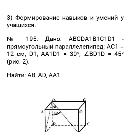
3) Формирование навыков и умений у
учащихся.
№ 195. Дано: ABCDA1B1C1D1 -
прямоугольный параллелепипед; АС1 =
12 см; D1; AA1D1 = 30°; ∠BD1D = 45°
(рис. 2).
Найти: АВ, AD, АА1.